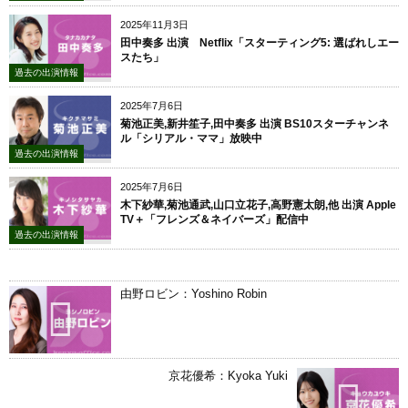
2025年11月3日
田中奏多 出演 Netflix「スターティング5: 選ばれしエー
スたち」
過去の出演情報
2025年7月6日
菊池正美,新井笙子,田中奏多 出演 BS10スターチャンネ
ル「シリアル・ママ」放映中
過去の出演情報
2025年7月6日
木下紗華,菊池通武,山口立花子,高野憲太朗,他 出演 Apple
TV＋「フレンズ＆ネイバーズ」配信中
過去の出演情報
由野ロビン：Yoshino Robin
京花優希：Kyoka Yuki