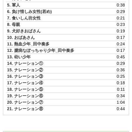
ー
5.
軍人
0:38
6.
負け惜しみ女性(若め)
0:29
7.
食いしん坊女性
0:21
8.
母親
0:23
9.
犬好きおばさん
0:19
10.
おばあさん
0:17
11.
熱血少年_田中奏多
0:24
12.
臆病なぽっちゃり少年_田中奏多
0:17
13.
幼い少年
0:45
14.
ナレーション①
0:29
15.
ナレーション②
0:36
16.
ナレーション③
0:25
17.
ナレーション④
0:18
18.
ナレーション⑤
0:11
19.
ナレーション⑥
0:34
20.
ナレーション⑦
1:04
21.
ナレーション⑧
0:44