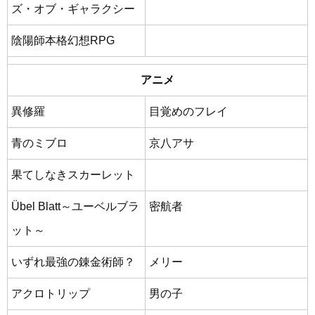
ズ・オブ・ギャラクシー
陰陽師本格幻想RPG
アニメ
異修羅
目覚めのフレイ
青のミブロ
京八アサ
果てしなきスカーレット
Übel Blatt～ユーベルブラ
密航者
ット～
いずれ最強の錬金術師？
メリー
アクロトリップ
男の子