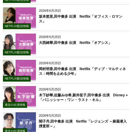
2026年6月25日
坂本悠里,田中奏多 出演 Netflix「オフィス・ロマン
ス」
NETFLIX配信情報
2026年6月25日
大西綺華,田中奏多 出演 Netflix「オアシス」
NETFLIX配信情報
2026年6月25日
岡村明香,田中奏多 出演 Netflix「ディブ・マルティネ
ス：時間を止める少年」
NETFLIX配信情報
2026年5月25日
木下紗華,佐藤みゆ希,新井笙子,田中奏多 出演 Disney＋
「パニッシャー：ワン・ラスト・キル」
過去の出演情報
2026年5月25日
閻子丹,田中奏多 出演 Netflix「レジェンズ ～麻薬潜入
捜査班～」
過去の出演情報