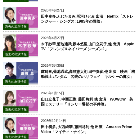
2026年4月27日
田中奏多,ふじたまみ,所河ひとみ 出演 Netflix「ストレ
ンジャー・シングス: 1985年の冒険」
過去の出演情報
2026年4月27日
木下紗華,菊池通武,坂本悠里,山口立花子,他 出演 Apple
TV「フレンズ＆ネイバーズ シーズン2」
過去の出演情報
2026年3月30日
露崎亘,菊池通武,高野憲太朗,田中奏多,他 出演 映画「機
動戦士ガンダム 閃光のハサウェイ キルケーの魔女」
過去の出演情報
2026年1月15日
山口立花子, 中西正樹, 藤田将利 他 出演 WOWOW 英
国ミステリー「リンリー警部の事件簿」
過去の出演情報
2025年12月14日
田中奏多, 大西綺華, 藤田将利 他 出演 Amazon Prime
Video「マイティ・ナイン」
過去の出演情報