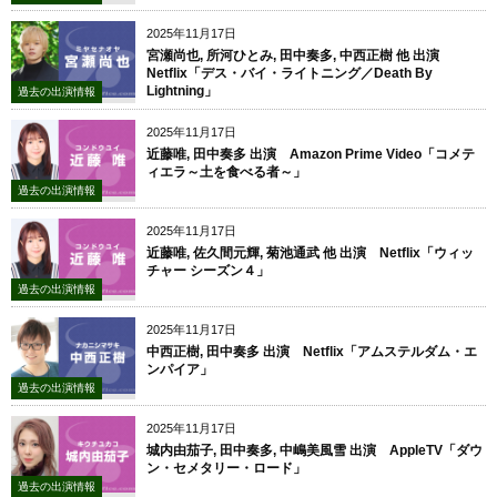
2025年11月17日
宮瀬尚也, 所河ひとみ, 田中奏多, 中西正樹 他 出演
Netflix「デス・バイ・ライトニング／Death By
Lightning」
過去の出演情報
2025年11月17日
近藤唯, 田中奏多 出演 Amazon Prime Video「コメテ
ィエラ～土を食べる者～」
過去の出演情報
2025年11月17日
近藤唯, 佐久間元輝, 菊池通武 他 出演 Netflix「ウィッ
チャー シーズン４」
過去の出演情報
2025年11月17日
中西正樹, 田中奏多 出演 Netflix「アムステルダム・エ
ンパイア」
過去の出演情報
2025年11月17日
城内由茄子, 田中奏多, 中嶋美風雪 出演 AppleTV「ダウ
ン・セメタリー・ロード」
過去の出演情報