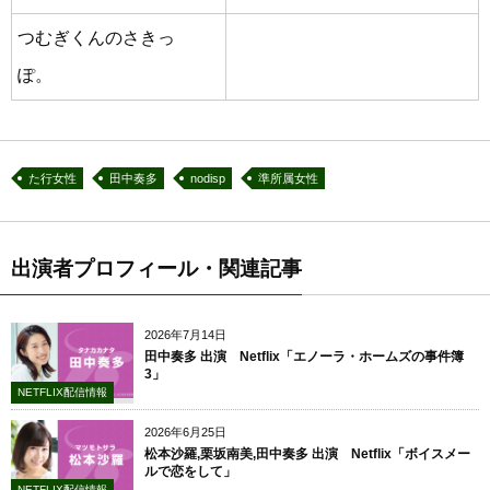
つむぎくんのさきっ
ぽ。
た行女性
田中奏多
nodisp
準所属女性
出演者プロフィール・関連記事
2026年7月14日
田中奏多 出演 Netflix「エノーラ・ホームズの事件簿
3」
NETFLIX配信情報
2026年6月25日
松本沙羅,栗坂南美,田中奏多 出演 Netflix「ボイスメー
ルで恋をして」
NETFLIX配信情報