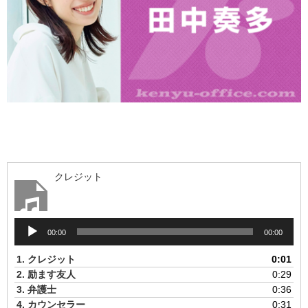
クレジット
音
00:00
00:00
声
プ
1.
クレジット
0:01
レ
2.
励ます友人
0:29
ー
3.
弁護士
0:36
ヤ
4.
カウンセラー
0:31