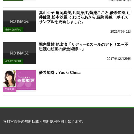
真山亜子,亀岡真美,片岡身江,菊池こころ,優希知冴,辻
井健吾,松本沙羅,くわばらあきら,森嵜美穂 ボイス
サンプルを更新しました。
過去のお知らせ
2021年6月1日
堀内賢雄 他出演「リディー&スールのアトリエ～不
思議な絵画の錬金術師～」
2017年12月29日
過去の出演情報
優希知冴：Yuuki Chisa
所属女性
宣材写真等の無断転載・無断使用を固く禁じます。