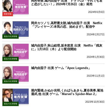
岡村明香,城内由茄子 出演 ドラマCD「それでも君
と恋がしたい！」2024年7月26日（金）発売
2024年6月6日
最新情報
岡井カツノリ,高野憲太朗,城内由茄子 出演 Netflix
「プレイヤーズ:本気の恋、始めます!」配信中
2024年2月27日
過去の出演情報
城内由茄子,秋山絵理,坂本悠里 出演 Netflix「残灰
に」1月18日（木）より配信開始
2024年1月30日
過去の出演情報
城内由茄子 出演 ゲーム「Apex Legends」
2023年11月1日
過去の出演情報
堀内賢雄,かぬか光明,くわばらあきら,夏谷美希,菊池
通武,他 出演 ゲーム「Marvel’s Spider-Man 2」
2023年10月30日
過去の出演情報