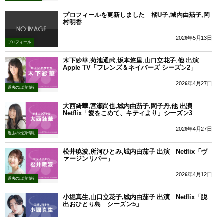
プロフィールを更新しました 橘U子,城内由茄子,岡
村明香
2026年5月13日
プロフィール
木下紗華,菊池通武,坂本悠里,山口立花子,他 出演
Apple TV「フレンズ＆ネイバーズ シーズン2」
2026年4月27日
過去の出演情報
大西綺華,宮瀬尚也,城内由茄子,閻子丹,他 出演
Netflix「愛をこめて、キティより」シーズン3
2026年4月27日
過去の出演情報
松井暁波,所河ひとみ,城内由茄子 出演 Netflix「ヴ
ァージンリバー」
2026年4月12日
過去の出演情報
小堀真生,山口立花子,城内由茄子 出演 Netflix「脱
出おひとり島 シーズン5」