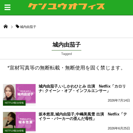
城内由茄子
城内由茄子
Tagged
*宣材写真等の無断転載・無断使用を固く禁じます。
城内由茄子,いしかわひとみ 出演 Netflix「カロリ
ナ: クイーン・オブ・インフルエンサー」
2026年7月14日
NETFLIX配信情報
坂本悠里,城内由茄子,中嶋美風雪 出演 Netflix「テ
イラー・パーカーの歪んだ母性」
2026年6月25日
NETFLIX配信情報