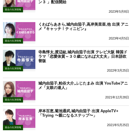
ン３ 」配信開始
過去の出演情報
2023年5月8日
くわばらあきら,城内由茄子,高岸美里亜,他 出演 アニ
メ『キャッチ！ティニピン』
2023年4月5日
過去の出演情報
寺島惇太,渡辺紘,城内由茄子出演 テレビ大阪 韓国ド
ラマ「恋愛体質～３０歳になれば大丈夫」日本語吹
替版
過去の出演情報
2022年3月25日
城内由茄子,粕谷大介,ふじたまみ 出演 YouTubeアニ
メ「太鼓の達人」
2021年12月28日
過去の出演情報
岸本百恵,菊池通武,城内由茄子 出演 AppleTV+
「Trying 〜親になるステップ〜」
2021年5月25日
過去の出演情報