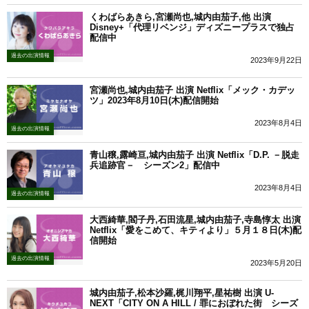
くわばらあきら,宮瀬尚也,城内由茄子,他 出演
Disney+「代理リベンジ」ディズニープラスで独占
配信中
過去の出演情報
2023年9月22日
宮瀬尚也,城内由茄子 出演 Netflix「メック・カデッ
ツ」2023年8月10日(木)配信開始
2023年8月4日
過去の出演情報
青山穣,露崎亘,城内由茄子 出演 Netflix「D.P. －脱走
兵追跡官－ シーズン2」配信中
2023年8月4日
過去の出演情報
大西綺華,閻子丹,石田流星,城内由茄子,寺島惇太 出演
Netflix「愛をこめて、キティより」５月１８日(木)配
信開始
過去の出演情報
2023年5月20日
城内由茄子,松本沙羅,梶川翔平,星祐樹 出演 U-
NEXT「CITY ON A HILL / 罪におぼれた街 シーズ