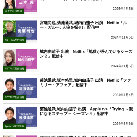
2025年4月5日
過去の出演情報
宮瀬尚也,菊池通武,城内由茄子 出演 Netflix「ル
ー・ガルー: 人狼を探せ!」配信中
2024年11月5日
NETFLIX配信情報
城内由茄子 出演 Netflix「地獄が呼んでいるシーズ
ン２」配信中
2024年11月5日
NETFLIX配信情報
菊池通武,坂本悠里,城内由茄子 出演 Netflix「ファ
ミリー・アフェア」配信中
2024年7月4日
NETFLIX配信情報
菊池通武,城内由茄子 出演 Apple tv+「Trying ～親
になるステップ～ シーズン４」配信中
2024年6月6日
Apple TV配信情報