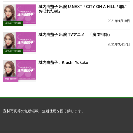
城内由茄子 出演 U-NEXT「CITY ON A HILL / 罪に
おぼれた街」
2021年4月19日
過去の出演情報
城内由茄子 出演 TVアニメ 「魔道祖師」
2021年3月17日
過去の出演情報
城内由茄子：Kiuchi Yukako
準所属女性
宣材写真等の無断転載・無断使用を固く禁じます。