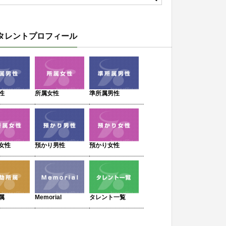
タレントプロフィール
性
所属女性
準所属男性
女性
預かり男性
預かり女性
属
Memorial
タレント一覧