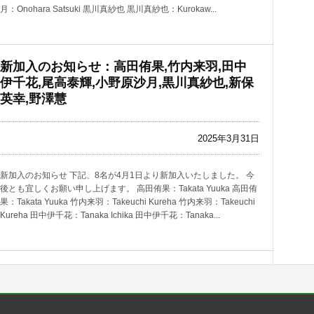
月：Onohara Satsuki 黒川真紗也 黒川真紗也：Kurokaw...
新加入のお知らせ：高田侑果,竹内来羽,田中
伊千花,尾高泰輝,小野原沙月,黒川真紗也,新保
英幸,野澤慧
2025年3月31日
新加入のお知らせ 下記、8名が4月1日より新加入いたしました。 今
後とも宜しくお願い申し上げます。 高田侑果：Takata Yuuka 高田侑
果：Takata Yuuka 竹内来羽：Takeuchi Kureha 竹内来羽：Takeuchi
Kureha 田中伊千花：Tanaka Ichika 田中伊千花：Tanaka...