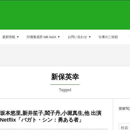
最新情報
付属養成所 talk back
お問い合わせ
仕事のご依頼
新保英幸
Tagged
宣材写
坂本悠里,新井笙子,閻子丹,小堀真生,他 出演
Netflix「バガト・シン：勇ある者」