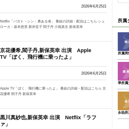
2026年6月25日
所属
Netflix「バガト・シン：勇ある者」 番組の詳細・配信はこちら シュ
ローカ：坂本悠里 新井笙子 閻子丹 小堀真生 新保英幸
京花優希,閻子丹,新保英幸 出演 Apple
所属男
TV「ぼく、飛行機に乗ったよ」
2026年6月25日
準所属
Apple TV「ぼく、飛行機に乗ったよ」 番組の詳細・配信はこちら 京
花優希 閻子丹 新保英幸
永劫所
黒川真紗也,新保英幸 出演 Netflix「ラフ
ァ」