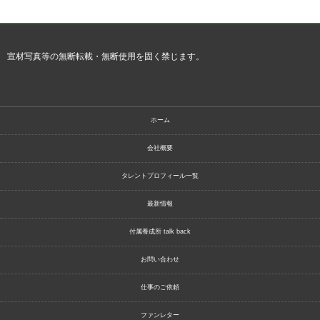
宣材写真等の無断転載・無断使用を固く禁じます。
ホーム
会社概要
タレントプロフィール一覧
最新情報
付属養成所 talk back
お問い合わせ
仕事のご依頼
ファンレター