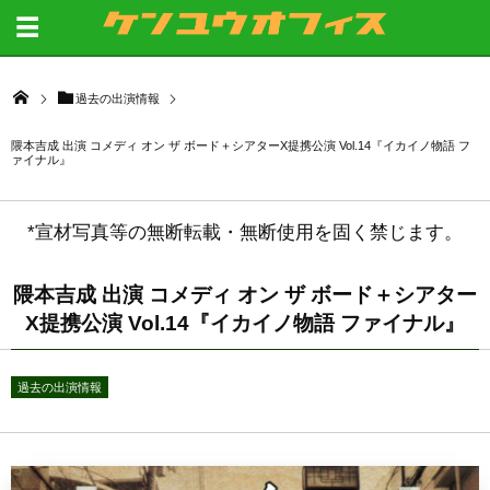
過去の出演情報
隈本吉成 出演 コメディ オン ザ ボード＋シアターX提携公演 Vol.14『イカイノ物語 フ
ァイナル』
*宣材写真等の無断転載・無断使用を固く禁じます。
隈本吉成 出演 コメディ オン ザ ボード＋シアター
X提携公演 Vol.14『イカイノ物語 ファイナル』
過去の出演情報