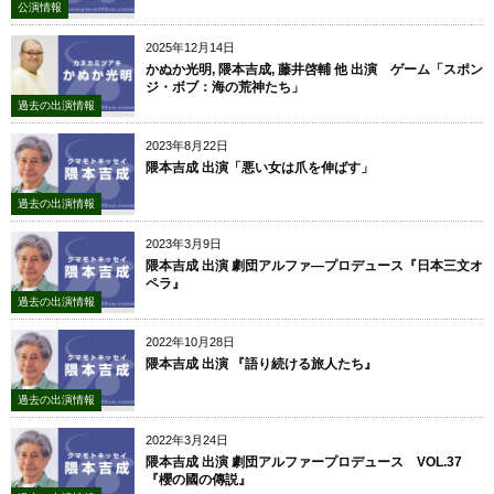
公演情報
2025年12月14日
かぬか光明, 隈本吉成, 藤井啓輔 他 出演 ゲーム「スポン
ジ・ボブ：海の荒神たち」
過去の出演情報
2023年8月22日
隈本吉成 出演「悪い女は爪を伸ばす」
過去の出演情報
2023年3月9日
隈本吉成 出演 劇団アルファ―プロデュース『日本三文オ
ペラ』
過去の出演情報
2022年10月28日
隈本吉成 出演 『語り続ける旅人たち』
過去の出演情報
2022年3月24日
隈本吉成 出演 劇団アルファープロデュース VOL.37
『櫻の國の傳説』