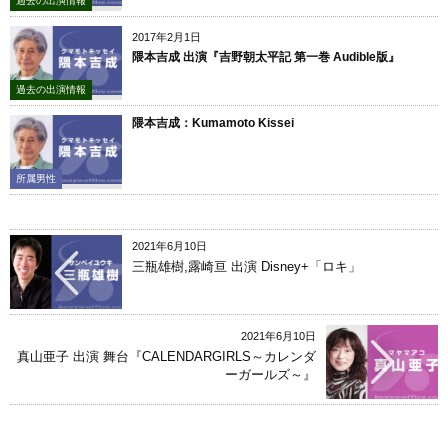
過去の出演情報
2017年2月1日
隈本吉成 出演『吉野朝太平記 第一巻 Audible版』
過去の出演情報
隈本吉成：Kumamoto Kissei
所属男性
2021年6月10日
三瓶雄樹,露崎亘 出演 Disney+「ロキ」
2021年6月10日
真山亜子 出演 舞台『CALENDARGIRLS～カレンダ
ーガールズ～』