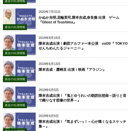
過去の出演情報
2020年7月31日
かぬか光明,花輪英司,隈本吉成,奈良徹 出演 ゲーム
『Ghost of Tsushima』
過去の出演情報
2019年8月15日
隈本吉成出演！劇団アルファー本公演 vol30『 TOKYO
せんちめんたるジャーニー 』
過去の出演情報
2019年6月13日
隈本吉成・露崎亘 出演！映画『アラジン』
過去の出演情報
2019年6月5日
隈本吉成出演！『鬼とゆうれいの朗読狂想曲～語りと音
で織りなす想像の世界～』
過去の出演情報
2019年6月5日
隈本吉成出演！『気まずいっ！～心が痛くなるスケッチ
集～』