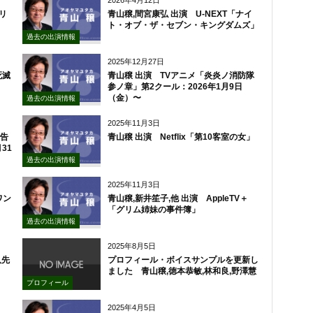
2026年4月12日
ドリ
青山穣,間宮康弘 出演 U-NEXT「ナイ
ト・オブ・ザ・セブン・キングダムズ」
過去の出演情報
2025年12月27日
死滅
青山穣 出演 TVアニメ「炎炎ノ消防隊
参ノ章」第2クール：2026年1月9日
（金）〜
過去の出演情報
2025年11月3日
は告
青山穣 出演 Netflix「第10客室の女」
31
過去の出演情報
2025年11月3日
ワン
青山穣,新井笙子,他 出演 AppleTV＋
「グリム姉妹の事件簿」
過去の出演情報
2025年8月5日
八先
プロフィール・ボイスサンプルを更新し
ました 青山穣,徳本恭敏,林和良,野澤慧
プロフィール
2025年4月5日