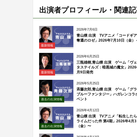
出演者プロフィール・関連記
2026年7月6日
青山穣 出演 TVアニメ「コードギ
奪還のロゼ」2026年7月10日（金）
最新情報
2026年6月25日
三瓶雄樹,青山穣 出演 ゲーム「ヴ
タステイルズ：暗黒城の魔女」2026
月9日発売
最新情報
2026年5月25日
斉藤次郎,青山穣 出演 ゲーム「グ
ブルーファンタジー」ハガレンコラ
ベント
過去の出演情報
2026年4月12日
青山穣 出演 TVアニメ「転生した
ライムだった件 第4期」2026年4月
（金）〜
過去の出演情報