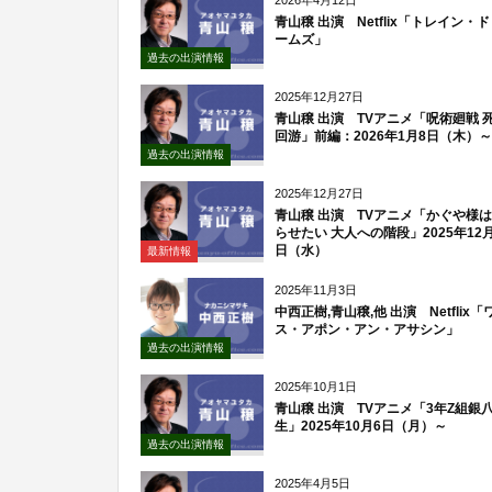
2026年4月12日
青山穣 出演 Netflix「トレイン・
ームズ」
過去の出演情報
2025年12月27日
青山穣 出演 TVアニメ「呪術廻戦 
回游」前編：2026年1月8日（木）～
過去の出演情報
2025年12月27日
青山穣 出演 TVアニメ「かぐや様
らせたい 大人への階段」2025年12月
日（水）
最新情報
2025年11月3日
中西正樹,青山穣,他 出演 Netflix「
ス・アポン・アン・アサシン」
過去の出演情報
2025年10月1日
青山穣 出演 TVアニメ「3年Z組銀
生」2025年10月6日（月）～
過去の出演情報
2025年4月5日