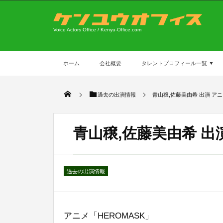
Voice Actors Office / Kenyu-Office.com
ホーム
会社概要
タレントプロフィール一覧
過去の出演情報
青山穣,佐藤美由希 出演 アニ
青山穣,佐藤美由希 出演
過去の出演情報
アニメ「HEROMASK」