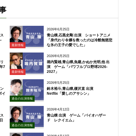
事
2026年6月25日
アス
青山穣,石黒史剛 出演 ショートアニメ
～
「身代わり令嬢を救ったのは冷酷無慈悲
な氷の王子の愛でした」
最新情報
2026年6月25日
ェリ
堀内賢雄,青山穣,魚建,かぬか光明,他 出
年7
演 ゲーム「パワフルプロ野球2026-
2027」
最新情報
2026年5月25日
ラン
鈴木裕斗,青山穣,榎沢直 出演
ボイ
Netflix「愛しのアサシン」
過去の出演情報
2026年4月12日
らス
青山穣 出演 ゲーム「バイオハザー
3日
ド レクイエム」
過去の出演情報