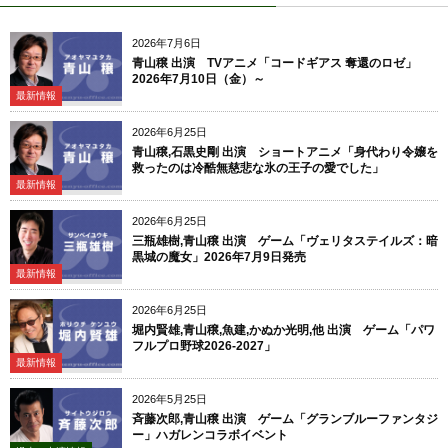
2026年7月6日
青山穣 出演 TVアニメ「コードギアス 奪還のロゼ」
2026年7月10日（金）～
最新情報
2026年6月25日
青山穣,石黒史剛 出演 ショートアニメ「身代わり令嬢を
救ったのは冷酷無慈悲な氷の王子の愛でした」
最新情報
2026年6月25日
三瓶雄樹,青山穣 出演 ゲーム「ヴェリタステイルズ：暗
黒城の魔女」2026年7月9日発売
最新情報
2026年6月25日
堀内賢雄,青山穣,魚建,かぬか光明,他 出演 ゲーム「パワ
フルプロ野球2026-2027」
最新情報
2026年5月25日
斉藤次郎,青山穣 出演 ゲーム「グランブルーファンタジ
ー」ハガレンコラボイベント