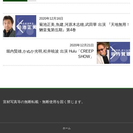
2020年12月16日
菊池正美,魚建,河原木志穂,武田華 出演 『天地無用！
魎皇鬼第伍期』第4巻
2020年12月21日
堀内賢雄,かぬか光明,松井暁波 出演 Hulu「CREEP
SHOW」
宣材写真等の無断転載・無断使用を固く禁じます。
ホーム