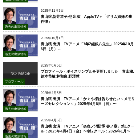
2025年11月3日
青山穣,新井笙子,他 出演 AppleTV＋「グリム姉妹の事
件簿」
過去の出演情報
2025年10月1日
青山穣 出演 TVアニメ「3年Z組銀八先生」2025年10月
6日（月）～
過去の出演情報
2025年8月5日
プロフィール・ボイスサンプルを更新しました 青山穣,
徳本恭敏,林和良,野澤慧
プロフィール
2025年4月5日
青山穣 出演 TVアニメ「かぐや様は告らせたい～メモリ
ーズセレクション～」2025年4月6日（日）〜
過去の出演情報
2025年4月5日
青山穣 出演 TVアニメ「炎炎ノ消防隊 参ノ章」第1クー
ル：2025年4月4日（金）〜/第2クール：2026年1月〜
過去の出演情報