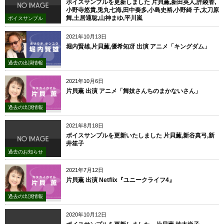
ボイスサンプルを更新しました 片貝薫,新田英人,許綾香,
小野寺悠貴,兎丸七海,田中奏多,小島史裕,小野綺 子,太刀原
舞,土居通聡,山神まゆ,平川嵐
ボイスサンプル
2021年10月13日
堀内賢雄,片貝薫,優希知冴 出演 アニメ「キングダム」
過去の出演情報
2021年10月6日
片貝薫 出演 アニメ「舞妓さんちのまかないさん」
過去の出演情報
2021年8月18日
ボイスサンプルを更新いたしました 片貝薫,新谷真弓,新
井笙子
過去のお知らせ
2021年7月12日
片貝薫 出演 Netflix『ユニークライフ4』
過去の出演情報
2020年10月12日