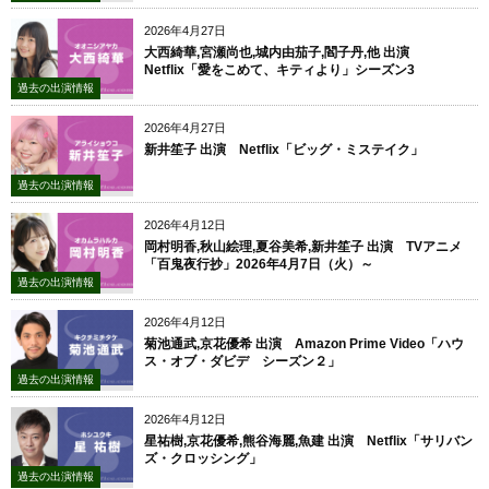
2026年4月27日
大西綺華,宮瀬尚也,城内由茄子,閻子丹,他 出演
Netflix「愛をこめて、キティより」シーズン3
過去の出演情報
2026年4月27日
新井笙子 出演 Netflix「ビッグ・ミステイク」
過去の出演情報
2026年4月12日
岡村明香,秋山絵理,夏谷美希,新井笙子 出演 TVアニメ
「百鬼夜行抄」2026年4月7日（火）～
過去の出演情報
2026年4月12日
菊池通武,京花優希 出演 Amazon Prime Video「ハウ
ス・オブ・ダビデ シーズン２」
過去の出演情報
2026年4月12日
星祐樹,京花優希,熊谷海麗,魚建 出演 Netflix「サリバン
ズ・クロッシング 」
過去の出演情報