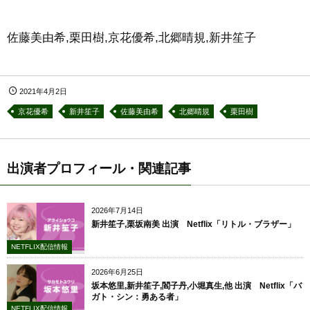
佐藤美由希,栗田樹,京花優希,北郷晴規,新井笙子
2021年4月2日
京花優希
新井笙子
佐藤美由希
北郷晴規
栗田樹
出演者プロフィール・関連記事
2026年7月14日
新井笙子,栗坂南美 出演 Netflix「リトル・ブラザー」
NETFLIX配信情報
2026年6月25日
坂本悠里,新井笙子,閻子丹,小堀真生,他 出演 Netflix「バ
ガト・シン：勇ある者」
NETFLIX配信情報