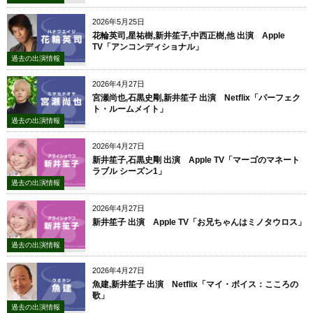
2026年5月25日
花輪英司,星祐樹,新井笙子,中西正樹,他 出演 Apple
TV「アンコンディショナル」
過去の出演情報
2026年4月27日
宮瀬尚也,石黒史剛,新井笙子 出演 Netflix「パーフェク
ト・ルームメイト」
過去の出演情報
2026年4月27日
新井笙子,石黒史剛 出演 Apple TV「マーゴのマネート
ラブル シーズン1」
過去の出演情報
2026年4月27日
新井笙子 出演 Apple TV「お兄ちゃんはミノタウロス」
過去の出演情報
2026年4月27日
魚建,新井笙子 出演 Netflix「マイ・ボイス：こころの
歌」
過去の出演情報