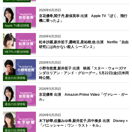
2026年6月25日
京花優希,閻子丹,新保英幸 出演 Apple TV「ぼく、飛行
機に乗ったよ」
Apple TV配信情報
2026年6月25日
松本沙羅,新井笙子,露崎亘,星祐樹,他 出演 Netflix「自由
研究には向かない殺人 シーズン２」
NETFLIX配信情報
2026年5月25日
小野寺悠貴,新井笙子 出演 映画「スター・ウォーズ/マ
ンダロリアン・アンド・グローグー」5月22日(金)日米同
時公開。
過去の出演情報
2026年5月25日
京花優希 出演 Amazon Prime Video「ヴァレー・ガー
ル」
過去の出演情報
2026年5月25日
木下紗華,佐藤みゆ希,新井笙子,田中奏多 出演 Disney＋
「パニッシャー：ワン・ラスト・キル」
過去の出演情報