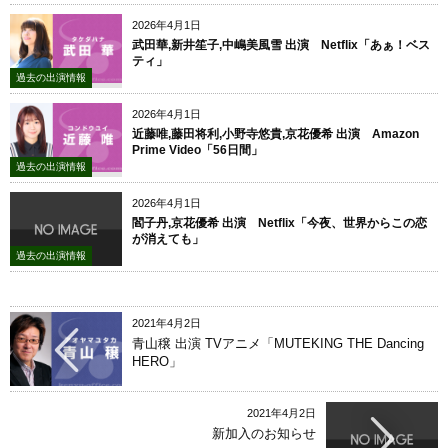
2026年4月1日
武田華,新井笙子,中嶋美風雪 出演 Netflix「あぁ！ベス
ティ」
過去の出演情報
2026年4月1日
近藤唯,藤田将利,小野寺悠貴,京花優希 出演 Amazon
Prime Video「56日間」
過去の出演情報
2026年4月1日
閻子丹,京花優希 出演 Netflix「今夜、世界からこの恋
が消えても」
過去の出演情報
2021年4月2日
青山穣 出演 TVアニメ「MUTEKING THE Dancing
HERO」
2021年4月2日
新加入のお知らせ