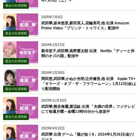
年7月5日（土）～
過去の出演情報
2025年7月6日
武田華,坂本悠里,新田英人,花輪英司,他 出演 Amazon
Prime Video「ブリンク・トゥワイス」配信中
過去の出演情報
2024年2月27日
新井笙子,武田華,高野憲太朗 出演 Netflix「ディーと仲
間のオズの国」配信中
過去の出演情報
2024年1月30日
岡田恵,武田華,かぬか光明,辻井健吾,他 出演 Apple TV+
「キラーズ・オブ・ザ・フラワームーン」1月12日(金)よ
り配信開始
過去の出演情報
2023年11月15日
武田華,熊谷海麗,渡辺紘 出演 「夫婦の世界」フジテレビ
にて毎週月曜～金曜13時50分から放送中
過去の出演情報
2023年9月22日
武田華 出演 ゲーム「龍が如く8」2024年1月26日(金)リ
リース