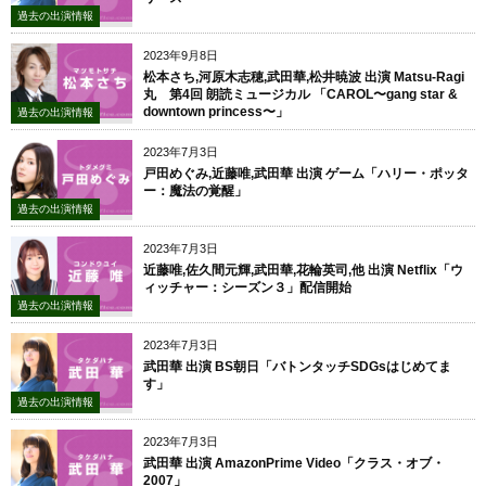
過去の出演情報
2023年9月8日
松本さち,河原木志穂,武田華,松井暁波 出演 Matsu-Ragi
丸 第4回 朗読ミュージカル 「CAROL〜gang star &
downtown princess〜」
過去の出演情報
2023年7月3日
戸田めぐみ,近藤唯,武田華 出演 ゲーム「ハリー・ポッタ
ー：魔法の覚醒」
過去の出演情報
2023年7月3日
近藤唯,佐久間元輝,武田華,花輪英司,他 出演 Netflix「ウ
ィッチャー：シーズン３」配信開始
過去の出演情報
2023年7月3日
武田華 出演 BS朝日「バトンタッチSDGsはじめてま
す」
過去の出演情報
2023年7月3日
武田華 出演 AmazonPrime Video「クラス・オブ・
2007」