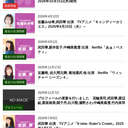
2026年10月15日(木)発売
最新情報
2026年4月12日
佐藤みゆ希,武田華 出演 TVアニメ「キャンディーカリ
エス」2026年4月15日（水）～
過去の出演情報
2026年4月1日
武田華,新井笙子,中嶋美風雪 出演 Netflix「あぁ！ベス
ティ」
過去の出演情報
2025年11月17日
近藤唯, 佐久間元輝, 菊池通武 他 出演 Netflix「ウィッ
チャー シーズン４」
過去の出演情報
2025年11月7日
プロフィールの更新を行いました 花輪英司,武田華,渡辺
紘,栗坂南美,閻子丹,白川聖,瀬野さわ,中嶋美風雪,竹内来羽
プロフィール
2025年7月6日
武田華 出演 TVアニメ「9-nine- Ruler’s Crown」2025