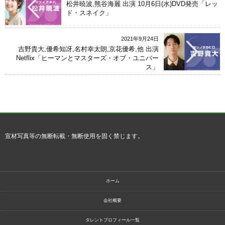
松井暁波,熊谷海麗 出演 10月6日(水)DVD発売「レッ
ド・スネイク」
2021年9月24日
吉野貴大,優希知冴,名村幸太朗,京花優希,他 出演
Netflix「ヒーマンとマスターズ・オブ・ユニバー
ス」
宣材写真等の無断転載・無断使用を固く禁じます。
ホーム
会社概要
タレントプロフィール一覧