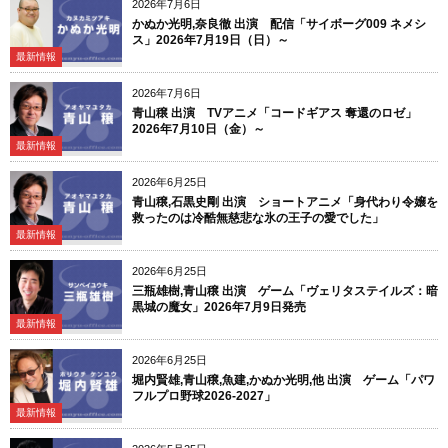
2026年7月6日
かぬか光明,奈良徹 出演 配信「サイボーグ009 ネメシ
ス」2026年7月19日（日）～
最新情報
2026年7月6日
青山穣 出演 TVアニメ「コードギアス 奪還のロゼ」
2026年7月10日（金）～
最新情報
2026年6月25日
青山穣,石黒史剛 出演 ショートアニメ「身代わり令嬢を
救ったのは冷酷無慈悲な氷の王子の愛でした」
最新情報
2026年6月25日
三瓶雄樹,青山穣 出演 ゲーム「ヴェリタステイルズ：暗
黒城の魔女」2026年7月9日発売
最新情報
2026年6月25日
堀内賢雄,青山穣,魚建,かぬか光明,他 出演 ゲーム「パワ
フルプロ野球2026-2027」
最新情報