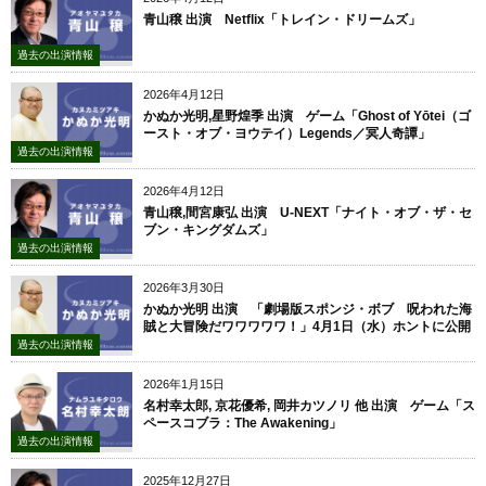
青山穣 出演 Netflix「トレイン・ドリームズ」
過去の出演情報
2026年4月12日
かぬか光明,星野煌季 出演 ゲーム「Ghost of Yōtei（ゴ
ースト・オブ・ヨウテイ）Legends／冥人奇譚」
過去の出演情報
2026年4月12日
青山穣,間宮康弘 出演 U-NEXT「ナイト・オブ・ザ・セ
ブン・キングダムズ」
過去の出演情報
2026年3月30日
かぬか光明 出演 「劇場版スポンジ・ボブ 呪われた海
賊と大冒険だワワワワワ！」4月1日（水）ホントに公開
過去の出演情報
2026年1月15日
名村幸太郎, 京花優希, 岡井カツノリ 他 出演 ゲーム「ス
ペースコブラ：The Awakening」
過去の出演情報
2025年12月27日