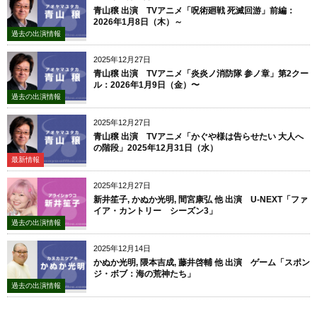
青山穣 出演 TVアニメ「呪術廻戦 死滅回游」前編：
2026年1月8日（木）～
過去の出演情報
2025年12月27日
青山穣 出演 TVアニメ「炎炎ノ消防隊 参ノ章」第2クー
ル：2026年1月9日（金）〜
過去の出演情報
2025年12月27日
青山穣 出演 TVアニメ「かぐや様は告らせたい 大人へ
の階段」2025年12月31日（水）
最新情報
2025年12月27日
新井笙子, かぬか光明, 間宮康弘 他 出演 U-NEXT「ファ
イア・カントリー シーズン3」
過去の出演情報
2025年12月14日
かぬか光明, 隈本吉成, 藤井啓輔 他 出演 ゲーム「スポン
ジ・ボブ：海の荒神たち」
過去の出演情報