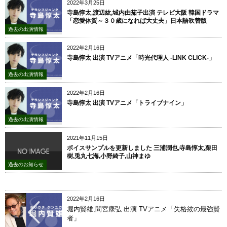
2022年3月25日
寺島惇太,渡辺紘,城内由茄子出演 テレビ大阪 韓国ドラマ
「恋愛体質～３０歳になれば大丈夫」日本語吹替版
過去の出演情報
2022年2月16日
寺島惇太 出演 TVアニメ「時光代理人 -LINK CLICK-」
過去の出演情報
2022年2月16日
寺島惇太 出演 TVアニメ「トライブナイン」
過去の出演情報
2021年11月15日
ボイスサンプルを更新しました 三浦潤也,寺島惇太,栗田
樹,兎丸七海,小野綺子,山神まゆ
過去のお知らせ
2022年2月16日
堀内賢雄,間宮康弘 出演 TVアニメ「失格紋の最強賢
者」