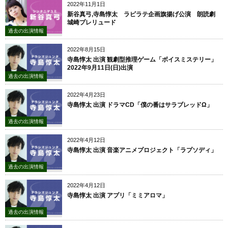
2022年11月1日
新谷真弓,寺島惇太 ラピラテ企画旗揚げ公演 朗読劇
城崎プレリュード
過去の出演情報
2022年8月15日
寺島惇太 出演 観劇型推理ゲーム「ボイスミステリー」
2022年9月11日(日)出演
過去の出演情報
2022年4月23日
寺島惇太 出演 ドラマCD「僕の番はサラブレッドΩ」
過去の出演情報
2022年4月12日
寺島惇太 出演 音楽アニメプロジェクト「ラプソディ」
過去の出演情報
2022年4月12日
寺島惇太 出演 アプリ「ミミアロマ」
過去の出演情報