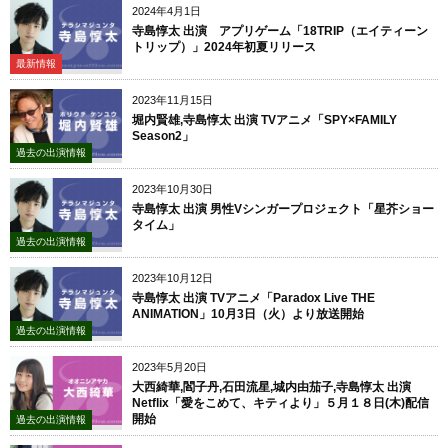
2024年4月1日
寺島惇太 出演 アプリゲーム「18TRIP（エイティーン
トリップ）」2024年初夏リリース
最新情報
2023年11月15日
堀内賢雄,寺島惇太 出演 TVアニメ「SPY×FAMILY
Season2」
過去の出演情報
2023年10月30日
寺島惇太 出演 男性Vシンガープロジェクト「星芥ショー
タイム」
過去の出演情報
2023年10月12日
寺島惇太 出演 TVアニメ「Paradox Live THE
ANIMATION」10月3日（火）より放送開始
過去の出演情報
2023年5月20日
大西綺華,閻子丹,石田流星,城内由茄子,寺島惇太 出演
Netflix「愛をこめて、キティより」５月１８日(木)配信
開始
過去の出演情報