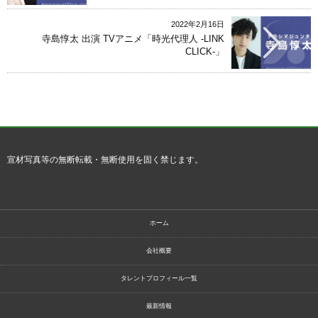
2022年2月16日
寺島惇太 出演 TVアニメ「時光代理人 -LINK
CLICK-」
宣材写真等の無断転載・無断使用を固く禁じます。
ホーム
会社概要
タレントプロフィール一覧
最新情報