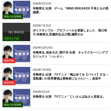
2026年4月12日
寺島惇太 出演 ゲーム「WIND BREAKER 不良たちの英
雄譚」
過去の出演情報
2025年7月15日
ボイスサンプル・プロフィールを更新しました 高口幸
子,寺島惇太,宮瀬尚也,白川聖,瀬野さわ
プロフィール
2024年10月24日
寺島惇太, 粕谷大介, 閻子丹 出演 キャラクターソングプ
ロジェクト「ハレオト」
最新情報
2024年7月28日
寺島惇太 出演 TVアニメ「俺は全てを【パリイ】する～
逆勘違いの世界最強は冒険者になりたい～」放送中
最新情報
2024年4月1日
寺島惇太 出演 TVアニメ「じいさんばあさん若返る」
過去の出演情報