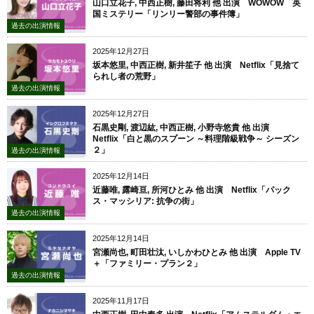
山口立花子, 中西正樹, 藤田将利 他 出演 WOWOW 英
国ミステリー「リンリー警部の事件簿」
過去の出演情報
2025年12月27日
坂本悠里, 中西正樹, 新井笙子 他 出演 Netflix「見捨て
られし者の荒野」
過去の出演情報
2025年12月27日
石黒史剛, 渡辺紘, 中西正樹, 小野寺悠貴 他 出演
Netflix「白と黒のスプーン ～料理階級戦争～ シーズン
２」
過去の出演情報
2025年12月14日
近藤唯, 露崎亘, 所河ひとみ 他 出演 Netflix「パック
ス・マッシリア: 抗争の街」
過去の出演情報
2025年12月14日
宮瀬尚也, 町田壮汰, いしかわひとみ 他 出演 Apple TV
＋「ファミリー・プラン２」
過去の出演情報
2025年11月17日