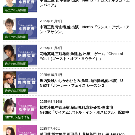
中西正樹, 田中奏多 出演 Netflix「アムステルダム・エ
ンパイア」
過去の出演情報
2025年11月3日
中西正樹,青山穣,他 出演 Netflix「ワンス・アポン・ア
ン・アサシン」
過去の出演情報
2025年11月3日
花輪英司,三瓶雄樹,魚建,他 出演 ゲーム「Ghost of
Yōtei（ゴースト・オブ・ヨウテイ）」
過去の出演情報
2025年10月1日
堀内賢雄,いしかわひとみ,魚建,山内健嗣,他 出演 U-
NEXT「ポーカー・フェイス シーズン２」
過去の出演情報
2025年8月14日
松本沙羅,中西正樹,藤田将利,京花優希,他 出演
Netflix「ザイアム: バトル・イン・ホスピタル」配信中
NETFLIX配信情報
2025年7月6日
武田華,坂本悠里,新田英人,花輪英司,他 出演 Amazon