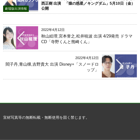
西正樹 出演 「猿の惑星／キングダム」5月10日（金）
公開
劇場版出演情報
2022年4月12日
秋山絵理,宮本誉之,松井暁波 出演 4/29発売 ドラマ
CD「寺野くんと熊崎くん」
2022年4月12日
閻子丹,青山穣,吉野貴大 出演 Disney+「スノードロ
ップ」
宣材写真等の無断転載・無断使用を固く禁じます。