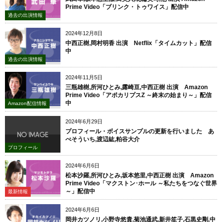
Prime Video「ブリンク・トゥワイス」配信中
過去の出演情報
2024年12月8日
中西正樹,岡村明香 出演 Netflix「タイムカット」配信
中
過去の出演情報
2024年11月5日
三瓶雄樹,所河ひとみ,露崎亘,中西正樹 出演 Amazon
Prime Video「アポカリプスZ ～終末の始まり～」配信
中
Amazon配信情報
2024年6月29日
プロフィール・ボイスサンプルの更新を行いました あ
べそういち,渡辺紘,粕谷大介
プロフィール
2024年6月6日
松本沙羅,所河ひとみ,坂本悠里,中西正樹 出演 Amazon
Prime Video「マクストン･ホール ～私たちをつなぐ世界
～」配信中
最新情報
2024年6月6日
岡井カツノリ,小野寺悠貴,菊池通武,新井笙子,石黒史剛,中