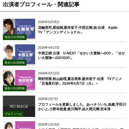
出演者プロフィール・関連記事
2026年5月25日
花輪英司,星祐樹,新井笙子,中西正樹,他 出演 Apple
TV「アンコンディショナル」
過去の出演情報
2026年4月27日
中西正樹 出演 U-NEXT「せかい大冒険へGO!!」「せか
い大冒険へGO!!GO!!」
過去の出演情報
2026年4月12日
岡村明香,秋山絵理,夏谷美希,新井笙子 出演 TVアニメ
「百鬼夜行抄」2026年4月7日（火）～
過去の出演情報
2026年2月7日
プロフィールを更新しました。あべそういち,魚建,宇田川
かいと,小野寺悠貴,梶川翔平,佐久間元輝,宮本淳
プロフィール
2026年1月15日