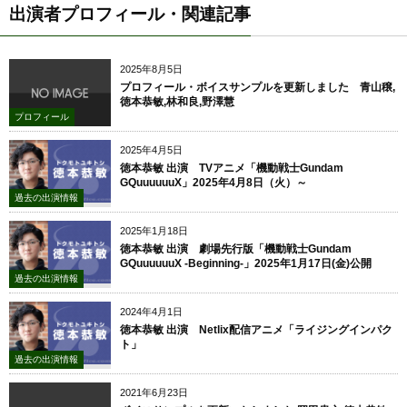
出演者プロフィール・関連記事
2025年8月5日
プロフィール・ボイスサンプルを更新しました 青山穣,
徳本恭敏,林和良,野澤慧
プロフィール
2025年4月5日
徳本恭敏 出演 TVアニメ「機動戦士Gundam
GQuuuuuuX」2025年4月8日（火）～
過去の出演情報
2025年1月18日
徳本恭敏 出演 劇場先行版「機動戦士Gundam
GQuuuuuuX -Beginning-」2025年1月17日(金)公開
過去の出演情報
2024年4月1日
徳本恭敏 出演 Netlix配信アニメ「ライジングインパク
ト」
過去の出演情報
2021年6月23日