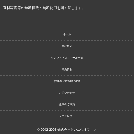
宣材写真等の無断転載・無断使用を固く禁じます。
ホーム
会社概要
タレントプロフィール一覧
最新情報
付属養成所 talk back
お問い合わせ
仕事のご依頼
ファンレター
© 2002-2026
株式会社ケンユウオフィス