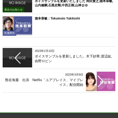
ボイスサンプルを更新いたしました 岡田貴之,徳本恭敏,
山内健嗣,石黒史剛,中西正樹,山神まゆ
過去のお知らせ
徳本恭敏：Tokumoto Yukitoshi
所属男性
2023年2月10日
ボイスサンプルを更新しました。木下紗華,渡辺紘,
由野ロビン
2023年3月9日
熊谷海麗 出演 Netflix「ユアプレイス、マイプレ
イス」配信開始