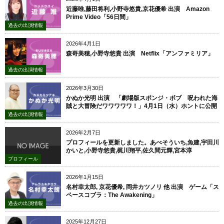
近藤唯,藤田将利,小野寺悠貴,京花優希 出演 Amazon
Prime Video「56日間」
過去の出演情報
2026年4月1日
森嵜美穂,小野寺悠貴 出演 Netflix「アンファミリア」
過去の出演情報
2026年3月30日
かぬか光明 出演 「劇場版スポンジ・ボブ 呪われた海
賊と大冒険だワワワワワ！」4月1日（水）ホントに公開
過去の出演情報
2026年2月7日
プロフィールを更新しました。あべそういち,魚建,宇田川
かいと,小野寺悠貴,梶川翔平,佐久間元輝,宮本淳
プロフィール
2026年1月15日
名村幸太郎, 京花優希, 岡井カツノリ 他 出演 ゲーム「ス
ペースコブラ：The Awakening」
過去の出演情報
2025年12月27日