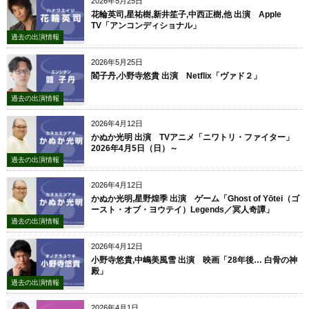
2026年5月25日
花輪英司,星祐樹,新井笙子,中西正樹,他 出演 Apple
TV「アンコンディショナル」
過去の出演情報
2026年5月25日
閻子丹,小野寺悠貴 出演 Netflix「ヴァド２」
過去の出演情報
2026年4月12日
かぬか光明 出演 TVアニメ「ニワトリ・ファイター」
2026年4月5日（日）～
過去の出演情報
2026年4月12日
かぬか光明,星野煌季 出演 ゲーム「Ghost of Yōtei（ゴ
ースト・オブ・ヨウテイ）Legends／冥人奇譚」
過去の出演情報
2026年4月12日
小野寺悠貴,中嶋美風雪 出演 映画「28年後… 白骨の神
殿」
過去の出演情報
2026年4月1日