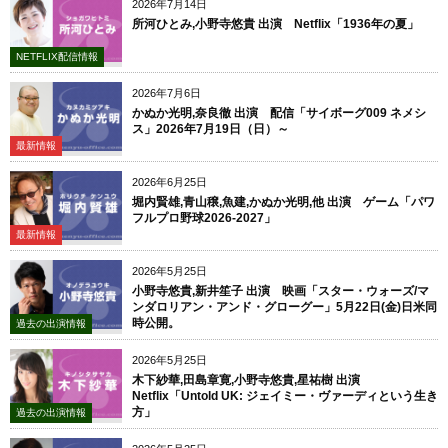
2026年7月14日
所河ひとみ,小野寺悠貴 出演 Netflix「1936年の夏」
NETFLIX配信情報
2026年7月6日
かぬか光明,奈良徹 出演 配信「サイボーグ009 ネメシ
ス」2026年7月19日（日）～
最新情報
2026年6月25日
堀内賢雄,青山穣,魚建,かぬか光明,他 出演 ゲーム「パワ
フルプロ野球2026-2027」
最新情報
2026年5月25日
小野寺悠貴,新井笙子 出演 映画「スター・ウォーズ/マ
ンダロリアン・アンド・グローグー」5月22日(金)日米同
時公開。
過去の出演情報
2026年5月25日
木下紗華,田島章寛,小野寺悠貴,星祐樹 出演
Netflix「Untold UK: ジェイミー・ヴァーディという生き
方」
過去の出演情報