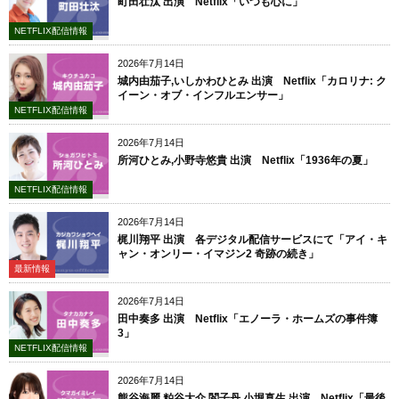
町田壮汰 出演 Netflix「いつも心に」
NETFLIX配信情報
2026年7月14日
城内由茄子,いしかわひとみ 出演 Netflix「カロリナ: ク
イーン・オブ・インフルエンサー」
NETFLIX配信情報
2026年7月14日
所河ひとみ,小野寺悠貴 出演 Netflix「1936年の夏」
NETFLIX配信情報
2026年7月14日
梶川翔平 出演 各デジタル配信サービスにて「アイ・キ
ャン・オンリー・イマジン2 奇跡の続き」
最新情報
2026年7月14日
田中奏多 出演 Netflix「エノーラ・ホームズの事件簿
3」
NETFLIX配信情報
2026年7月14日
熊谷海麗,粕谷大介,閻子丹,小堀真生 出演 Netflix「最後