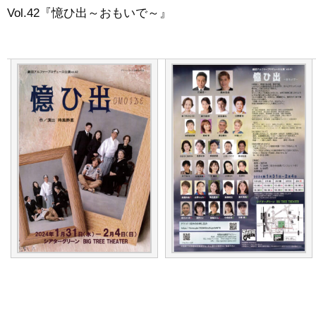
Vol.42『憶ひ出～おもいで～』