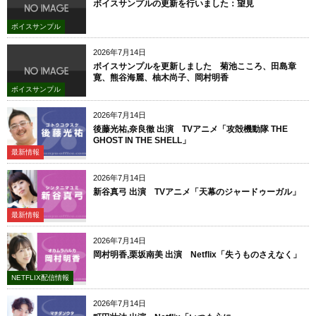
ボイスサンプルの更新を行いました：望見
ボイスサンプル
2026年7月14日
ボイスサンプルを更新しました 菊池こころ、田島章
寛、熊谷海麗、柚木尚子、岡村明香
ボイスサンプル
2026年7月14日
後藤光祐,奈良徹 出演 TVアニメ「攻殻機動隊 THE
GHOST IN THE SHELL」
最新情報
2026年7月14日
新谷真弓 出演 TVアニメ「天幕のジャードゥーガル」
最新情報
2026年7月14日
岡村明香,栗坂南美 出演 Netflix「失うものさえなく」
NETFLIX配信情報
2026年7月14日