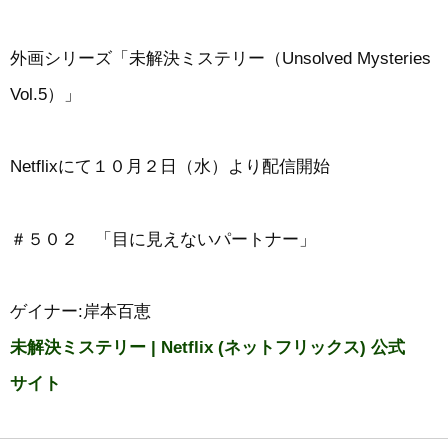
外画シリーズ「未解決ミステリー（Unsolved Mysteries
Vol.5）」
Netflixにて１０月２日（水）より配信開始
＃５０２ 「目に見えないパートナー」
ゲイナー:岸本百恵
未解決ミステリー | Netflix ( ネ ッ ト フ リ ッ ク ス ) 公 式
サ イ ト