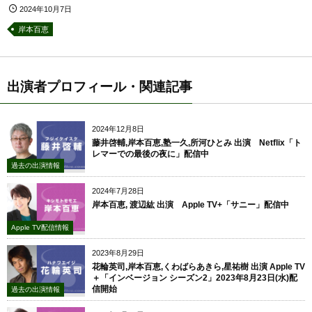
2024年10月7日
岸本百恵
出演者プロフィール・関連記事
2024年12月8日
藤井啓輔,岸本百恵,塾一久,所河ひとみ 出演 Netflix「ト
レマーでの最後の夜に」配信中
過去の出演情報
2024年7月28日
岸本百恵, 渡辺紘 出演 Apple TV+「サニー」配信中
Apple TV配信情報
2023年8月29日
花輪英司,岸本百恵,くわばらあきら,星祐樹 出演 Apple TV
＋「インベージョン シーズン2」2023年8月23日(水)配
信開始
過去の出演情報