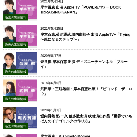
2021年9月24日
岸本百恵 出演 Apple TV「POWER/パワー BOOK
Ⅲ:RAISING KANAN」
過去の出演情報
2021年5月25日
岸本百恵,菊池通武,城内由茄子 出演 AppleTV+「Trying
〜親になるステップ〜」
過去の出演情報
2020年8月7日
奈良徹,岸本百恵 出演 ディズニーチャンネル「ブルー
イ」
過去の出演情報
2018年6月5日
武田華・三瓶雄樹・岸本百恵出演！『ビヨンド ザ ロ
ウ』
過去の出演情報
2020年1月1日
堀内賢雄 塾 一久 他多数出演 吹替演出作品『世界でいち
ばんのイチゴミルクの作り方』
過去の出演情報
岸本百恵：Kishimoto Momoe