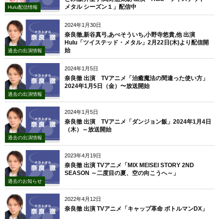
メタル シーズン１」配信中
Hulu配信情報
2024年1月30日
奈良徹,新谷真弓,あべそういち,小野寺悠貴,他 出演
Hulu「ツイステッド・メタル」2月22日(木)より配信開
始
過去の出演情報
2024年1月5日
奈良徹 出演 TVアニメ「治癒魔法の間違った使い方」
2024年1月5日（金）〜放送開始
過去の出演情報
2024年1月5日
奈良徹 出演 TVアニメ「ダンジョン飯」2024年1月4日
（木）～放送開始
過去の出演情報
2023年4月19日
奈良徹 出演 TVアニメ「MIX MEISEI STORY 2ND
SEASON ～二度目の夏、空の向こうへ～」
過去のお知らせ
2022年4月12日
奈良徹 出演 TVアニメ「キャップ革命 ボトルマンDX」