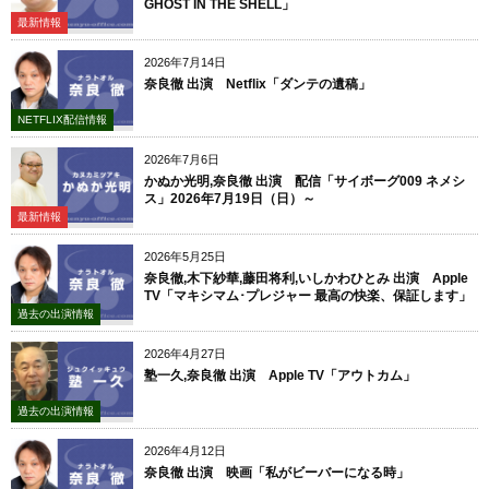
GHOST IN THE SHELL」
最新情報
2026年7月14日
奈良徹 出演 Netflix「ダンテの遺稿」
NETFLIX配信情報
2026年7月6日
かぬか光明,奈良徹 出演 配信「サイボーグ009 ネメシ
ス」2026年7月19日（日）～
最新情報
2026年5月25日
奈良徹,木下紗華,藤田将利,いしかわひとみ 出演 Apple
TV「マキシマム･プレジャー 最高の快楽、保証します」
過去の出演情報
2026年4月27日
塾一久,奈良徹 出演 Apple TV「アウトカム」
過去の出演情報
2026年4月12日
奈良徹 出演 映画「私がビーバーになる時」