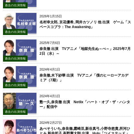
過去の出演情報
2026年1月15日
名村幸太郎, 京花優希, 岡井カツノリ 他 出演 ゲーム「ス
ペースコブラ：The Awakening」
過去の出演情報
2025年7月6日
奈良徹 出演 TVアニメ「地獄先生ぬ～べ～」2025年7月
2日（水）～
過去の出演情報
2024年4月1日
奈良徹,木下紗華 出演 TVアニメ「僕のヒーローアカデ
ミア（7期）」
過去の出演情報
2024年4月1日
塾一久,奈良徹 出演 Netlix「ハート・オブ・ザ・ハンタ
ー」配信中
過去の出演情報
2024年2月27日
あべそういち,奈良徹,露崎亘,新谷真弓,小野寺悠貴,所河ひ
とみ,新井笙子,高野憲太朗 出演 Hulu「ツイステッド・