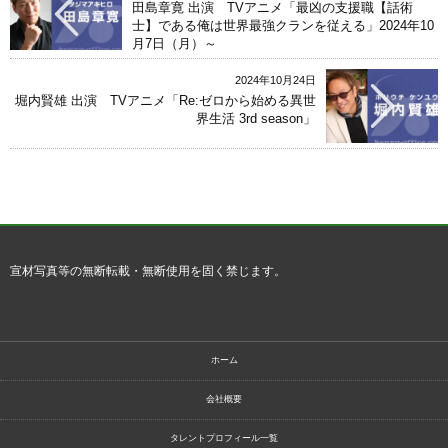
田島章寛 出演 TVアニメ「最凶の支援職【話術
士】である俺は世界最強クランを従える」2024年10
月7日（月）～
2024年10月24日
堀内賢雄 出演 TVアニメ「Re:ゼロから始める異世
界生活 3rd season」
宣材写真等の無断転載・無断使用を固く禁じます。
ホーム
会社概要
タレントプロフィール一覧