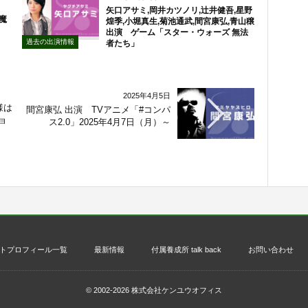
矢口アサミ,岡井カツノリ,辻井健吾,星野
と魔
煌季,小堀真生,菊池通武,間宮康弘,青山穣
出演 ゲーム「スター・ウォーズ 無法
過去の出演情報
者たち」
2025年4月5日
様は
間宮康弘 出演 TVアニメ「#コンパ
ョ
ス2.0」2025年4月7日（月）～
トプロフィール一覧
最新情報
付属養成所 talk back
お問い合わせ
© 2002-2026
株式会社ケンユウオフィス