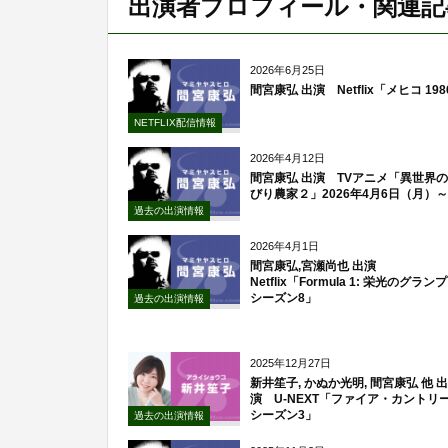
出演者プロフィール・関連記
2026年6月25日
間宮康弘 出演 Netflix「メヒコ 198
NETFLIX配信情報
2026年4月12日
間宮康弘 出演 TVアニメ「異世界
びり農家２」2026年4月6日（月）～
過去の出演情報
2026年4月1日
間宮康弘,宮瀬尚也 出演
Netflix「Formula 1: 栄光のグラン
シーズン8」
過去の出演情報
2025年12月27日
新井笙子, かぬか光明, 間宮康弘 他 出
演 U-NEXT「ファイア・カント
シーズン3」
過去の出演情報