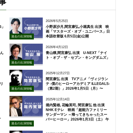
事
2026年5月25日
6」
小野原沙月,間宮康弘,小堀真生 出演 映
画「マスターズ・オブ・ユニバース」日
本語吹替版 6月5日(金)公開
過去の出演情報
2026年4月12日
のん
青山穣,間宮康弘 出演 U-NEXT「ナイ
ト・オブ・ザ・セブン・キングダムズ」
過去の出演情報
2025年12月27日
間宮康弘 出演 TVアニメ「ヴィジラン
プリ
テ -僕のヒーローアカデミア ILLEGALS-
（第2期）」2026年1月5日（月）〜
過去の出演情報
2025年12月14日
堀内賢雄, 花輪英司, 間宮康弘 他 出演
NHK Eテレ 映画「超能力ファミリー
サンダーマン ～帰ってきちゃったスー
リー
パーヒーロー」2026年1月3日（土） 午
過去の出演情報
後4：30～