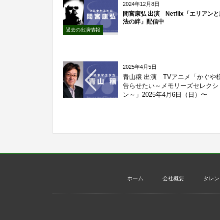
2024年12月8日
間宮康弘 出演 Netflix「エリアン
法の絆」配信中
過去の出演情報
2025年4月5日
青山穣 出演 TVアニメ「かぐや
告らせたい～メモリーズセレクシ
ン～」2025年4月6日（日）〜
ホーム
会社概要
タレン