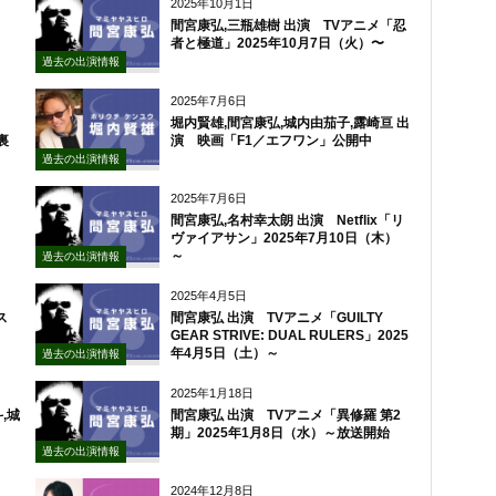
2025年10月1日
間宮康弘,三瓶雄樹 出演 TVアニメ「忍
者と極道」2025年10月7日（火）〜
過去の出演情報
2025年7月6日
堀内賢雄,間宮康弘,城内由茄子,露崎亘 出
裏
演 映画「F1／エフワン」公開中
過去の出演情報
2025年7月6日
間宮康弘,名村幸太朗 出演 Netflix「リ
ヴァイアサン」2025年7月10日（木）
～
過去の出演情報
2025年4月5日
ス
間宮康弘 出演 TVアニメ「GUILTY
GEAR STRIVE: DUAL RULERS」2025
年4月5日（土）～
過去の出演情報
2025年1月18日
,城
間宮康弘 出演 TVアニメ「異修羅 第2
期」2025年1月8日（水）～放送開始
過去の出演情報
2024年12月8日