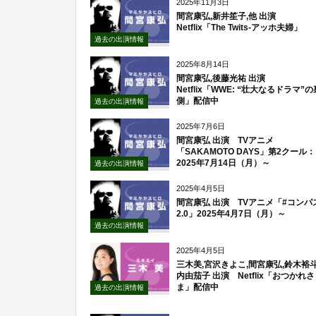
2025年11月3日
間宮康弘,新井笙子,他 出演
Netflix「The Twits-アッホ夫婦」
過去の出演情報
2025年8月14日
間宮康弘,後藤光祐 出演
Netflix「WWE: “壮大なるドラマ”の
側」配信中
過去の出演情報
2025年7月6日
間宮康弘 出演 TVアニメ
「SAKAMOTO DAYS」第2クール：
2025年7月14日（月）～
過去の出演情報
2025年4月5日
間宮康弘 出演 TVアニメ「#コンパ
2.0」2025年4月7日（月）～
過去の出演情報
2025年4月5日
三木美,宮沢きよこ,間宮康弘,鈴木裕斗
内由茄子 出演 Netflix「おつかれさ
ま」配信中
過去の出演情報