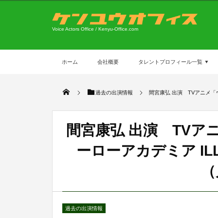
Voice Actors Office / Kenyu-Office.com
ホーム
会社概要
タレントプロフィール一覧
過去の出演情報
間宮康弘 出演 TVアニメ「ヴ
間宮康弘 出演 TVア
ーローアカデミア ILL
（
過去の出演情報