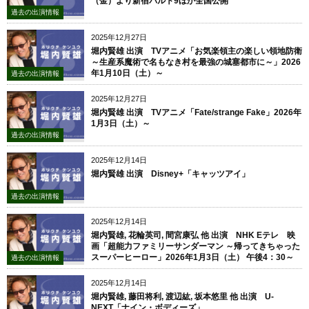
（金）より新宿バルト9ほか全国公開
過去の出演情報
2025年12月27日
堀内賢雄 出演 TVアニメ「お気楽領主の楽しい領地防衛
～生産系魔術で名もなき村を最強の城塞都市に～」2026
年1月10日（土）～
過去の出演情報
2025年12月27日
堀内賢雄 出演 TVアニメ「Fate/strange Fake」2026年
1月3日（土）～
過去の出演情報
2025年12月14日
堀内賢雄 出演 Disney+「キャッツアイ」
過去の出演情報
2025年12月14日
堀内賢雄, 花輪英司, 間宮康弘 他 出演 NHK Eテレ 映
画「超能力ファミリーサンダーマン ～帰ってきちゃった
スーパーヒーロー」2026年1月3日（土） 午後4：30～
過去の出演情報
2025年12月14日
堀内賢雄, 藤田将利, 渡辺紘, 坂本悠里 他 出演 U-
NEXT「ナイン・ボディーズ」