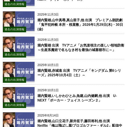
過去の出演情報
2025年11月3日
堀内賢雄,山中真尋,真山亜子,他 出演 プレミアム朗読劇
「鬼平犯科帳 本所・桜屋敷」2026年1月29日(木)・30日
(金)
過去の出演情報
2025年11月3日
堀内賢雄 出演 TVアニメ「お気楽領主の楽しい領地防衛
～生産系魔術で名もなき村を最強の城塞都市に～」
過去の出演情報
2025年10月1日
堀内賢雄,赤城進 出演 TVアニメ「キングダム 第6シリ
ーズ」2025年10月4日（土）～
過去の出演情報
2025年10月1日
堀内賢雄,いしかわひとみ,魚建,山内健嗣,他 出演 U-
NEXT「ポーカー・フェイス シーズン２」
過去の出演情報
2025年8月14日
堀内賢雄,山口立花子,新井笙子,藤田将利,他 出演
Netflix「俺は飛ばし屋/プロゴルファー・ギル2」配信中