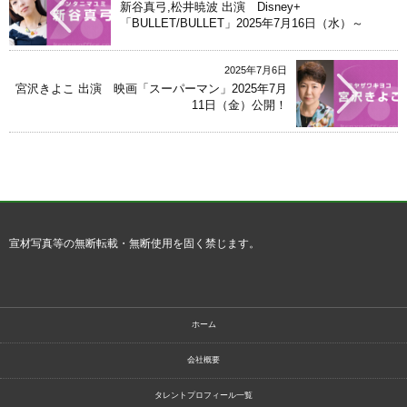
新谷真弓,松井暁波 出演 Disney+
「BULLET/BULLET」2025年7月16日（水）～
2025年7月6日
宮沢きよこ 出演 映画「スーパーマン」2025年7月
11日（金）公開！
宣材写真等の無断転載・無断使用を固く禁じます。
ホーム
会社概要
タレントプロフィール一覧