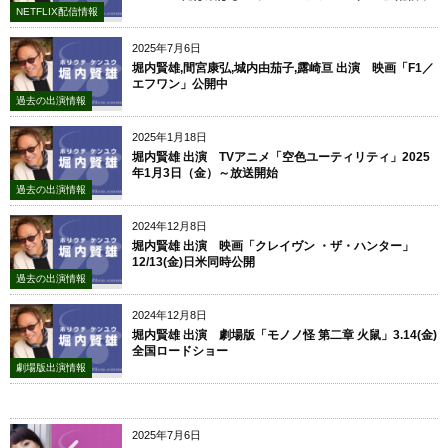
NETFLIX配信情報
2025年7月6日
堀内賢雄,間宮康弘,城内由茄子,露崎亘 出演 映画「F1／
エフワン」公開中
過去の出演情報
2025年1月18日
堀内賢雄 出演 TVアニメ「空色ユーティリティ」2025
年1月3日（金）～放送開始
過去の出演情報
2024年12月8日
堀内賢雄 出演 映画「クレイヴン ・ザ・ハンター」
12/13(金)日米同時公開
過去の出演情報
2024年12月8日
堀内賢雄 出演 劇場版「モノノ怪 第二章 火鼠」3.14(金)
全国ロードショー
劇場版出演情報
2025年7月6日