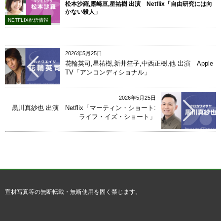
松本沙羅,露崎亘,星祐樹 出演 Netflix「自由研究には向
かない殺人」
NETFLIX配信情報
2026年5月25日
花輪英司,星祐樹,新井笙子,中西正樹,他 出演 Apple
TV「アンコンディショナル」
2026年5月25日
黒川真紗也 出演 Netflix「マーティン・ショート:
ライフ・イズ・ショート」
宣材写真等の無断転載・無断使用を固く禁じます。