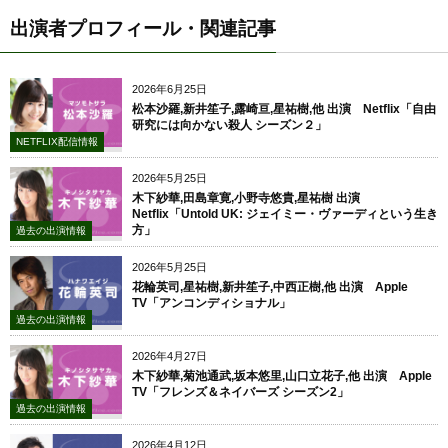
出演者プロフィール・関連記事
2026年6月25日
松本沙羅,新井笙子,露崎亘,星祐樹,他 出演 Netflix「自由
研究には向かない殺人 シーズン２」
NETFLIX配信情報
2026年5月25日
木下紗華,田島章寛,小野寺悠貴,星祐樹 出演
Netflix「Untold UK: ジェイミー・ヴァーディという生き
方」
過去の出演情報
2026年5月25日
花輪英司,星祐樹,新井笙子,中西正樹,他 出演 Apple
TV「アンコンディショナル」
過去の出演情報
2026年4月27日
木下紗華,菊池通武,坂本悠里,山口立花子,他 出演 Apple
TV「フレンズ＆ネイバーズ シーズン2」
過去の出演情報
2026年4月12日