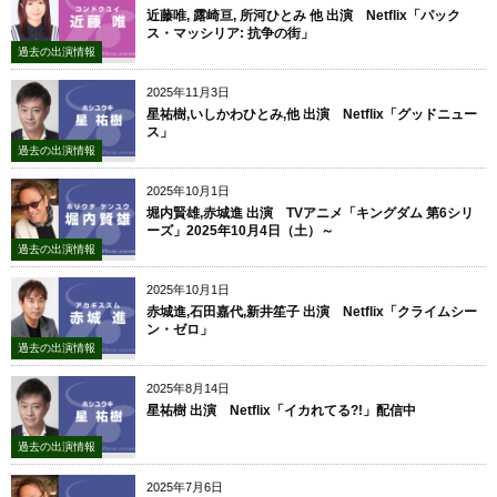
近藤唯, 露崎亘, 所河ひとみ 他 出演 Netflix「パック
ス・マッシリア: 抗争の街」
過去の出演情報
2025年11月3日
星祐樹,いしかわひとみ,他 出演 Netflix「グッドニュー
ス」
過去の出演情報
2025年10月1日
堀内賢雄,赤城進 出演 TVアニメ「キングダム 第6シリ
ーズ」2025年10月4日（土）～
過去の出演情報
2025年10月1日
赤城進,石田嘉代,新井笙子 出演 Netflix「クライムシー
ン・ゼロ」
過去の出演情報
2025年8月14日
星祐樹 出演 Netflix「イカれてる?!」配信中
過去の出演情報
2025年7月6日