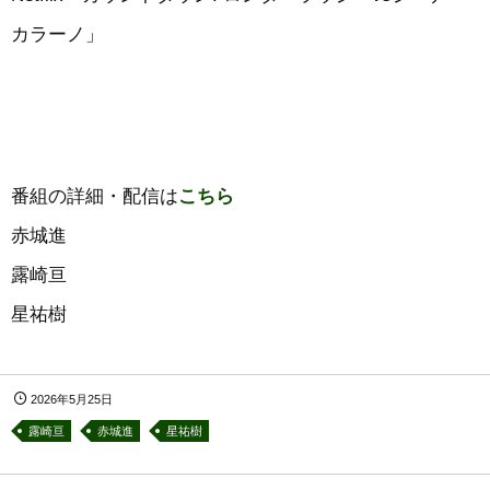
カラーノ」
番組の詳細・配信は
こちら
赤城進
露崎亘
星祐樹
2026年5月25日
露崎亘
赤城進
星祐樹