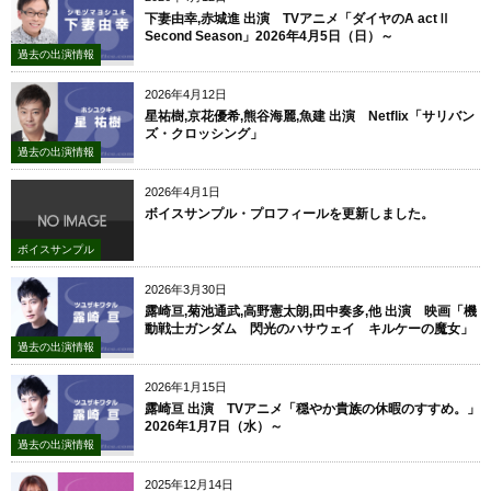
下妻由幸,赤城進 出演 TVアニメ「ダイヤのA actⅡ
Second Season」2026年4月5日（日）～
過去の出演情報
2026年4月12日
星祐樹,京花優希,熊谷海麗,魚建 出演 Netflix「サリバン
ズ・クロッシング 」
過去の出演情報
2026年4月1日
ボイスサンプル・プロフィールを更新しました。
ボイスサンプル
2026年3月30日
露崎亘,菊池通武,高野憲太朗,田中奏多,他 出演 映画「機
動戦士ガンダム 閃光のハサウェイ キルケーの魔女」
過去の出演情報
2026年1月15日
露崎亘 出演 TVアニメ「穏やか貴族の休暇のすすめ。」
2026年1月7日（水）～
過去の出演情報
2025年12月14日