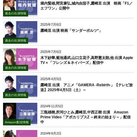
堀内賢雄,間宮康弘,城内由茄子,露崎亘 出演 映画「F1／
エフワン」公開中
過去の出演情報
2025年7月6日
露崎亘 出演 映画「サンダーボルツ*」
過去の出演情報
2025年7月6日
木下紗華,菊池通武,山口立花子,高野憲太朗,他 出演 Apple
TV＋「フレンズ＆ネイバーズ」配信中
過去の出演情報
2025年4月5日
露崎亘 出演 アニメ「GAMERA -Rebirth-」【テレビ放
送】2025年4月5日（土）～
過去の出演情報
2024年11月5日
三瓶雄樹,所河ひとみ,露崎亘,中西正樹 出演 Amazon
Prime Video「アポカリプスZ ～終末の始まり～」配信
中
Amazon配信情報
2024年9月2日