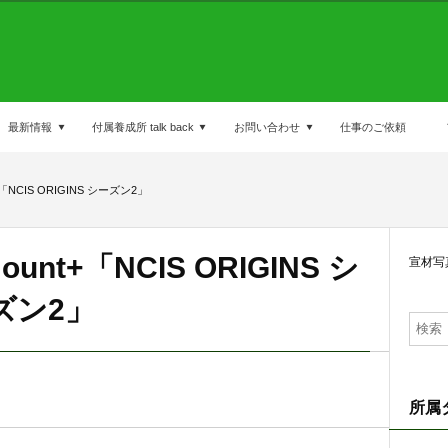
最新情報
付属養成所 talk back
お問い合わせ
仕事のご依頼
「NCIS ORIGINS シーズン2」
nt+「NCIS ORIGINS シ
宣材写
ズン2」
所属