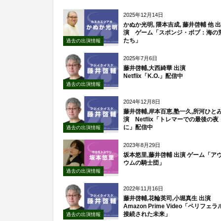
2025年12月14日
かぬか光明, 隈本吉成, 藤井啓輔 他 出
演 ゲーム「スポンジ・ボブ：海の
たち」
過去の出演情報
2025年7月6日
藤井啓輔,大西綺華 出演
Netflix「K.O.」配信中
過去の出演情報
2024年12月8日
藤井啓輔,岸本百恵,塾一久,所河ひとみ
演 Netflix「トレマーでの最後の夜
に」配信中
過去の出演情報
2023年8月29日
坂本悠里,藤井啓輔 出演 ゲーム「ア
ウムの騎士団」
過去の出演情報
2022年11月16日
藤井啓輔,花輪英司,小堀真生 出演
Amazon Prime Video「ペリフェラ
接続された未来」
過去の出演情報