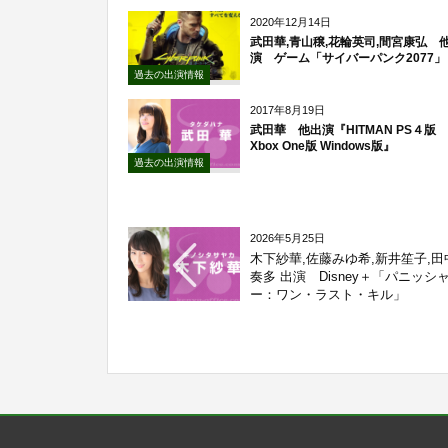
2020年12月14日
武田華,青山穣,花輪英司,間宮康弘 
演 ゲーム「サイバーパンク2077」
過去の出演情報
2017年8月19日
武田華 他出演『HITMAN PS４版
Xbox One版 Windows版』
過去の出演情報
2026年5月25日
木下紗華,佐藤みゆ希,新井笙子,田
奏多 出演 Disney＋「パニッシ
ー：ワン・ラスト・キル」