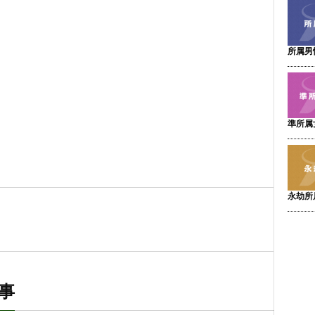
」
所属男
準所属
永劫所
事