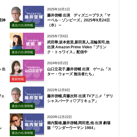
2025年10月1日
藤井啓輔 出演 ディズニープラス「マ
荒神
ーベル・ゾンビーズ」2025年9月24日
（水）～
過去の出演情報
2025年7月6日
武田華,坂本悠里,新田英人,花輪英司,他
出演 Amazon Prime Video「ブリン
ク・トゥワイス」配信中
過去の出演情報
2024年9月2日
 出
山口立花子,藤井啓輔 出演 ゲーム「ス
ター・ウォーズ 無法者たち」
最新情報
2022年12月6日
ヴェ
藤井啓輔,斉藤次郎 出演 TVアニメ「デリ
シャスパーティ♡プリキュア」
過去の出演情報
2020年12月22日
堀内賢雄,藤井啓輔,岡田恵,他 出演 劇場
ル
版「ワンダーウーマン 1984」
過去の出演情報