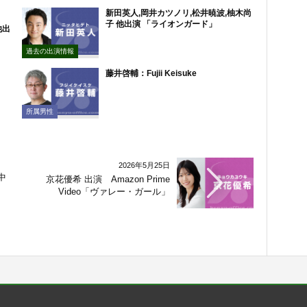
新田英人,岡井カツノリ,松井暁波,柚木尚
子 他出演 「ライオンガード」
他出
過去の出演情報
藤井啓輔：Fujii Keisuke
所属男性
2026年5月25日
中
京花優希 出演 Amazon Prime
ャ
Video「ヴァレー・ガール」