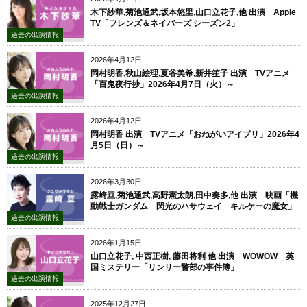
木下紗華,菊池通武,坂本悠里,山口立花子,他 出演 Apple
TV「フレンズ＆ネイバーズ シーズン2」
過去の出演情報
2026年4月12日
岡村明香,秋山絵理,夏谷美希,新井笙子 出演 TVアニメ
「百鬼夜行抄」2026年4月7日（火）～
過去の出演情報
2026年4月12日
岡村明香 出演 TVアニメ「おねがいアイプリ」2026年4
月5日（日）～
過去の出演情報
2026年3月30日
露崎亘,菊池通武,高野憲太朗,田中奏多,他 出演 映画「機
動戦士ガンダム 閃光のハサウェイ キルケーの魔女」
過去の出演情報
2026年1月15日
山口立花子, 中西正樹, 藤田将利 他 出演 WOWOW 英
国ミステリー「リンリー警部の事件簿」
過去の出演情報
2025年12月27日