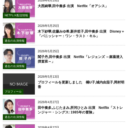
2026年6月25日
大西綺華,田中奏多 出演 Netflix「オアシス」
NETFLIX配信情報
2026年5月25日
木下紗華,佐藤みゆ希,新井笙子,田中奏多 出演 Disney＋
「パニッシャー：ワン・ラスト・キル」
過去の出演情報
2026年5月25日
閻子丹,田中奏多 出演 Netflix「レジェンズ ～麻薬潜入
捜査班～」
過去の出演情報
2026年5月13日
プロフィールを更新しました 橘U子,城内由茄子,岡村明
香
プロフィール
2026年4月27日
田中奏多,ふじたまみ,所河ひとみ 出演 Netflix「ストレ
ンジャー・シングス: 1985年の冒険」
過去の出演情報
2026年4月27日