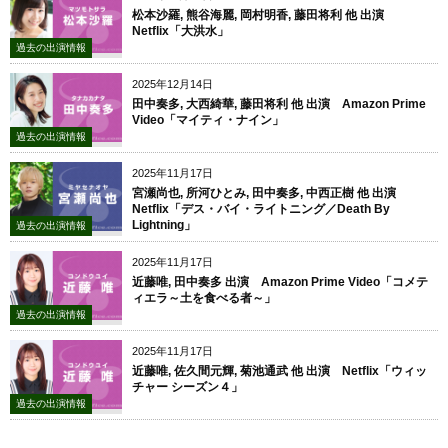
松本沙羅, 熊谷海麗, 岡村明香, 藤田将利 他 出演
Netflix「大洪水」
過去の出演情報
2025年12月14日
田中奏多, 大西綺華, 藤田将利 他 出演 Amazon Prime
Video「マイティ・ナイン」
過去の出演情報
2025年11月17日
宮瀬尚也, 所河ひとみ, 田中奏多, 中西正樹 他 出演
Netflix「デス・バイ・ライトニング／Death By
Lightning」
過去の出演情報
2025年11月17日
近藤唯, 田中奏多 出演 Amazon Prime Video「コメテ
ィエラ～土を食べる者～」
過去の出演情報
2025年11月17日
近藤唯, 佐久間元輝, 菊池通武 他 出演 Netflix「ウィッ
チャー シーズン４」
過去の出演情報