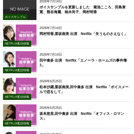
2026年7月14日
ボイスサンプルを更新しました 菊池こころ、田島章
寛、熊谷海麗、柚木尚子、岡村明香
ボイスサンプル
2026年7月14日
岡村明香,栗坂南美 出演 Netflix「失うものさえなく」
NETFLIX配信情報
2026年7月14日
田中奏多 出演 Netflix「エノーラ・ホームズの事件簿
3」
NETFLIX配信情報
2026年6月25日
松本沙羅,栗坂南美,田中奏多 出演 Netflix「ボイスメー
ルで恋をして」
NETFLIX配信情報
2026年6月25日
坂本悠里,田中奏多 出演 Netflix「オフィス・ロマン
ス」
NETFLIX配信情報