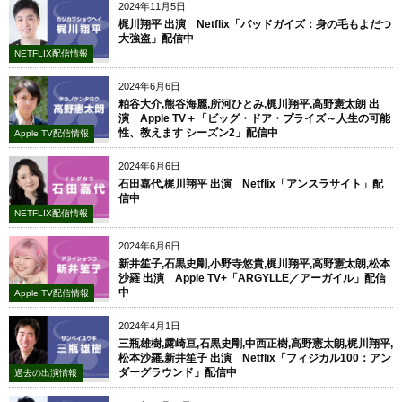
2024年11月5日
梶川翔平 出演 Netflix「バッドガイズ：身の毛もよだつ
大強盗」配信中
NETFLIX配信情報
2024年6月6日
粕谷大介,熊谷海麗,所河ひとみ,梶川翔平,高野憲太朗 出
演 Apple TV＋「ビッグ・ドア・プライズ～人生の可能
性、教えます シーズン2」配信中
Apple TV配信情報
2024年6月6日
石田嘉代,梶川翔平 出演 Netflix「アンスラサイト」配
信中
NETFLIX配信情報
2024年6月6日
新井笙子,石黒史剛,小野寺悠貴,梶川翔平,高野憲太朗,松本
沙羅 出演 Apple TV+「ARGYLLE／アーガイル」配信
中
Apple TV配信情報
2024年4月1日
三瓶雄樹,露崎亘,石黒史剛,中西正樹,高野憲太朗,梶川翔平,
松本沙羅,新井笙子 出演 Netflix「フィジカル100：アン
ダーグラウンド」配信中
過去の出演情報