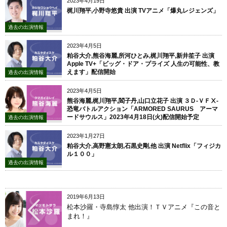
2023年4月19日
梶川翔平,小野寺悠貴 出演 TVアニメ「爆丸レジェンズ」
過去の出演情報
2023年4月5日
粕谷大介,熊谷海麗,所河ひとみ,梶川翔平,新井笙子 出演
Apple TV+「ビッグ・ドア・プライズ 人生の可能性、教
えます」配信開始
過去の出演情報
2023年4月5日
熊谷海麗,梶川翔平,閻子丹,山口立花子 出演 ３Ｄ-ＶＦⅩ-
恐竜バトルアクション「ARMORED SAURUS アーマ
ードサウルス」2023年4月18日(火)配信開始予定
過去の出演情報
2023年1月27日
粕谷大介,高野憲太朗,石黒史剛,他 出演 Netflix「フィジカ
ル１００」
過去の出演情報
2019年6月13日
松本沙羅・寺島惇太 他出演！ＴＶアニメ『この音と
まれ！』