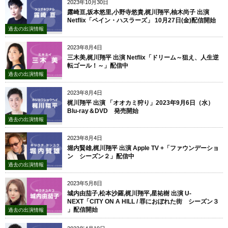
2023年10月30日
露崎亘,坂本悠里,小野寺悠貴,梶川翔平,柚木尚子 出演
Netflix「ペイン・ハスラーズ」 10月27日(金)配信開始
過去の出演情報
2023年8月4日
三木美,梶川翔平 出演 Netflix「ドリーム～狙え、人生逆
転ゴール！～」配信中
過去の出演情報
2023年8月4日
梶川翔平 出演 「オオカミ狩り」2023年9月6日（水）
Blu-ray＆DVD 発売開始
過去の出演情報
2023年8月4日
堀内賢雄,梶川翔平 出演 Apple TV +「ファウンデーショ
ン シーズン２」配信中
過去の出演情報
2023年5月8日
城内由茄子,松本沙羅,梶川翔平,星祐樹 出演 U-
NEXT「CITY ON A HILL / 罪におぼれた街 シーズン３
」配信開始
過去の出演情報