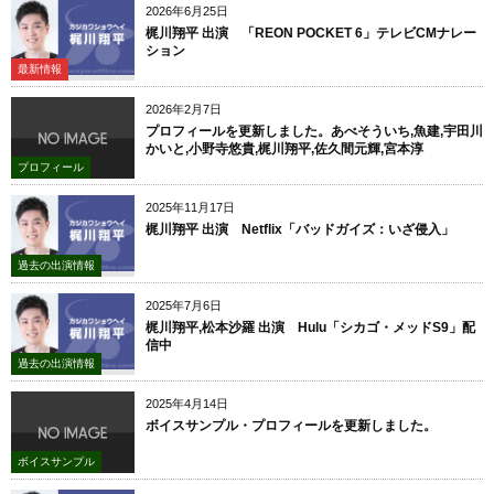
2026年6月25日
梶川翔平 出演 「REON POCKET 6」テレビCMナレー
ション
最新情報
2026年2月7日
プロフィールを更新しました。あべそういち,魚建,宇田川
かいと,小野寺悠貴,梶川翔平,佐久間元輝,宮本淳
プロフィール
2025年11月17日
梶川翔平 出演 Netflix「バッドガイズ：いざ侵入」
過去の出演情報
2025年7月6日
梶川翔平,松本沙羅 出演 Hulu「シカゴ・メッドS9」配
信中
過去の出演情報
2025年4月14日
ボイスサンプル・プロフィールを更新しました。
ボイスサンプル