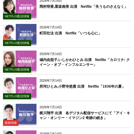
2026年7月14日
岡村明香,栗坂南美 出演 Netflix「失うものさえなく」
NETFLIX配信情報
2026年7月14日
町田壮汰 出演 Netflix「いつも心に」
NETFLIX配信情報
2026年7月14日
城内由茄子,いしかわひとみ 出演 Netflix「カロリナ: ク
イーン・オブ・インフルエンサー」
NETFLIX配信情報
2026年7月14日
所河ひとみ,小野寺悠貴 出演 Netflix「1936年の夏」
NETFLIX配信情報
2026年7月14日
梶川翔平 出演 各デジタル配信サービスにて「アイ・キ
ャン・オンリー・イマジン2 奇跡の続き」
最新情報
2026年7月14日