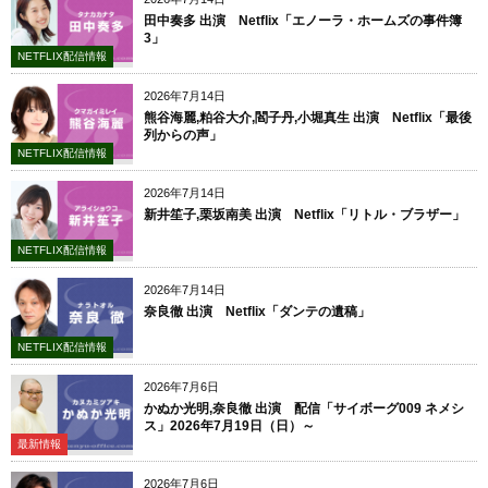
田中奏多 出演 Netflix「エノーラ・ホームズの事件簿
3」
NETFLIX配信情報
2026年7月14日
熊谷海麗,粕谷大介,閻子丹,小堀真生 出演 Netflix「最後
列からの声」
NETFLIX配信情報
2026年7月14日
新井笙子,栗坂南美 出演 Netflix「リトル・ブラザー」
NETFLIX配信情報
2026年7月14日
奈良徹 出演 Netflix「ダンテの遺稿」
NETFLIX配信情報
2026年7月6日
かぬか光明,奈良徹 出演 配信「サイボーグ009 ネメシ
ス」2026年7月19日（日）～
最新情報
2026年7月6日