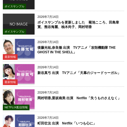
ボイスサンプル
2026年7月14日
ボイスサンプルを更新しました 菊池こころ、田島章
寛、熊谷海麗、柚木尚子、岡村明香
ボイスサンプル
2026年7月14日
後藤光祐,奈良徹 出演 TVアニメ「攻殻機動隊 THE
GHOST IN THE SHELL」
最新情報
2026年7月14日
新谷真弓 出演 TVアニメ「天幕のジャードゥーガル」
最新情報
2026年7月14日
岡村明香,栗坂南美 出演 Netflix「失うものさえなく」
NETFLIX配信情報
2026年7月14日
町田壮汰 出演 Netflix「いつも心に」