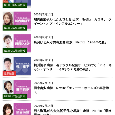
NETFLIX配信情報
2026年7月14日
城内由茄子,いしかわひとみ 出演 Netflix「カロリナ: ク
イーン・オブ・インフルエンサー」
NETFLIX配信情報
2026年7月14日
所河ひとみ,小野寺悠貴 出演 Netflix「1936年の夏」
NETFLIX配信情報
2026年7月14日
梶川翔平 出演 各デジタル配信サービスにて「アイ・キ
ャン・オンリー・イマジン2 奇跡の続き」
最新情報
2026年7月14日
田中奏多 出演 Netflix「エノーラ・ホームズの事件簿
3」
NETFLIX配信情報
2026年7月14日
熊谷海麗,粕谷大介,閻子丹,小堀真生 出演 Netflix「最後
列からの声」