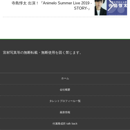
寺島惇太 出演！『Animelo Summer Live 2019 -
STORY-』
宣材写真等の無断転載・無断使用を固く禁じます。
ホーム
会社概要
タレントプロフィール一覧
最新情報
付属養成所 talk back