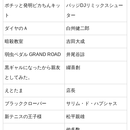
ポチッと発明ピカちんキッ
バッジDJリミックスシュー
ト
ター
ダイヤのＡ
白州健二郎
暗殺教室
吉田大成
弱虫ペダル GRAND ROAD
井尾谷諒
黒ギャルになったから親友
綴喜創
としてみた。
えとたま
店長
ブラッククローバー
サリム・ド・ハプシャス
新テニスの王子様
松平親雄
他多数