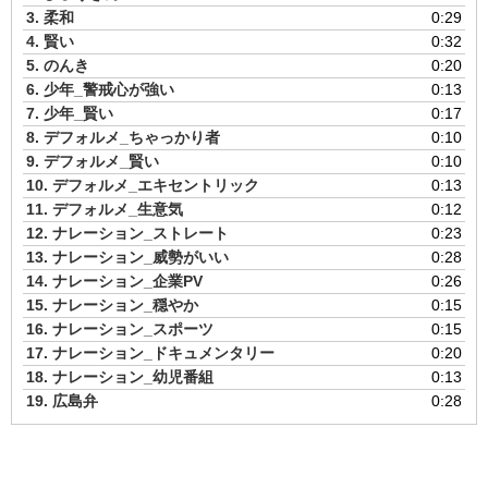
ー
3.
柔和
0:29
ヤ
4.
賢い
0:32
ー
5.
のんき
0:20
6.
少年_警戒心が強い
0:13
7.
少年_賢い
0:17
8.
デフォルメ_ちゃっかり者
0:10
9.
デフォルメ_賢い
0:10
10.
デフォルメ_エキセントリック
0:13
11.
デフォルメ_生意気
0:12
12.
ナレーション_ストレート
0:23
13.
ナレーション_威勢がいい
0:28
14.
ナレーション_企業PV
0:26
15.
ナレーション_穏やか
0:15
16.
ナレーション_スポーツ
0:15
17.
ナレーション_ドキュメンタリー
0:20
18.
ナレーション_幼児番組
0:13
19.
広島弁
0:28