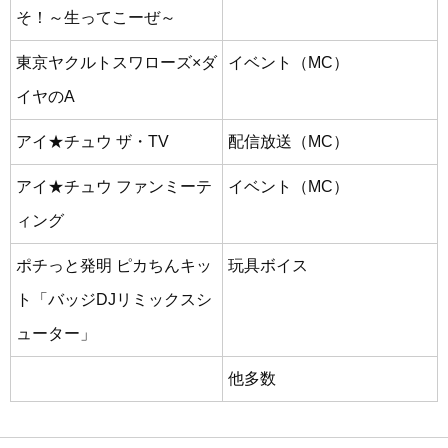
そ！～生ってこーぜ～
東京ヤクルトスワローズ×ダ
イベント（MC）
イヤのA
アイ★チュウ ザ・TV
配信放送（MC）
アイ★チュウ ファンミーテ
イベント（MC）
ィング
ポチっと発明 ピカちんキッ
玩具ボイス
ト「バッジDJリミックスシ
ューター」
他多数