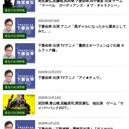
間宮康弘,近藤唯,武田華,下妻由幸,田中奏多 出演 ゲーム
「マーベル ガーディアンズ・オブ・ギャラクシー」
過去の出演情報
2021年4月19日
下妻由幸 出演 アニメ「黒ギャルになったから親友として
みた。」
過去の出演情報
下妻由幸 出演 TVアニメ「魔術士オーフェンはぐれ旅 キ
ムラック編」
過去の出演情報
2020年12月22日
下妻由幸 出演 TVアニメ「アイ★チュウ」
過去の出演情報
2020年12月14日
武田華,青山穣,花輪英司,間宮康弘 他出演 ゲーム「サ
イバーパンク2077」
過去の出演情報
2020年2月12日