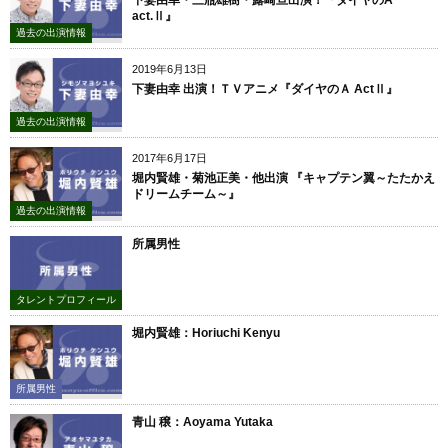
下妻由幸・三瓶雄樹・露崎亘出演！『ダイヤのA
act.Ⅱ』
過去の出演情報
2019年6月13日
下妻由幸 出演！ＴＶアニメ『ダイヤのＡ ActⅡ』
過去の出演情報
2017年6月17日
堀内賢雄・菊池正美・他出演 『キャプテン翼～たたかえ
ドリームチーム～』
過去の出演情報
所属男性
タレントプロフィール
堀内賢雄：Horiuchi Kenyu
所属男性
青山 穣：Aoyama Yutaka