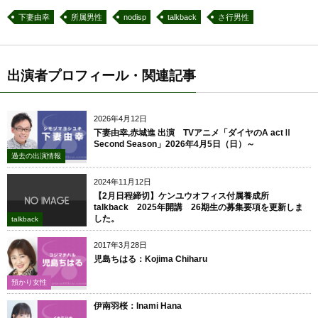
下妻由幸
所属男性
nodisp
talkback
さ行男性
出演者プロフィール・関連記事
2026年4月12日
下妻由幸,赤城進 出演 TVアニメ「ダイヤのA actⅡ
Second Season」2026年4月5日（日）～
過去の出演情報
2024年11月12日
【2月日程締切】ケンユウオフィス付属養成所
talkback 2025年開講 26期生の募集要項を更新しま
した。
talkback
2017年3月28日
児島ちはる：Kojima Chiharu
預かり女性
伊南羽桜：Inami Hana