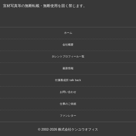
宣材写真等の無断転載・無断使用を固く禁じます。
ホーム
会社概要
タレントプロフィール一覧
最新情報
付属養成所 talk back
お問い合わせ
仕事のご依頼
ファンレター
© 2002-2026
株式会社ケンユウオフィス