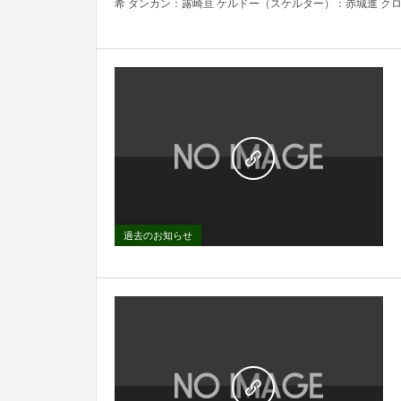
希 ダンカン：露崎亘 ケルドー（スケルター）：赤城進 クロニ
過去のお知らせ