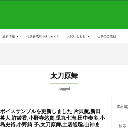
最新情報
付属養成所 talk back
お問い合わせ
仕事のご依頼
太刀原舞
Tagged
宣材写
ボイスサンプルを更新しました 片貝薫,新田
英人,許綾香,小野寺悠貴,兎丸七海,田中奏多,小
島史裕,小野綺 子,太刀原舞,土居通聡,山神ま