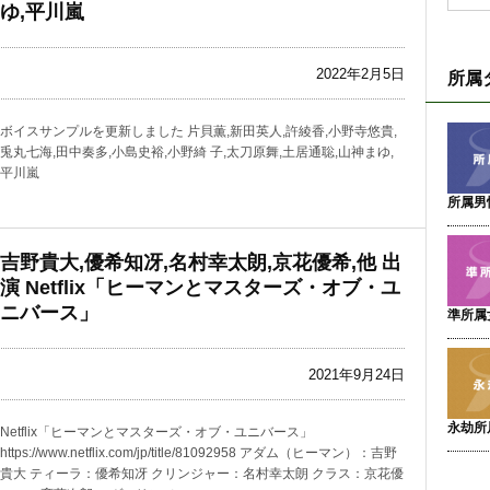
ゆ,平川嵐
2022年2月5日
所属
ボイスサンプルを更新しました 片貝薫,新田英人,許綾香,小野寺悠貴,
兎丸七海,田中奏多,小島史裕,小野綺 子,太刀原舞,土居通聡,山神まゆ,
平川嵐
所属男
吉野貴大,優希知冴,名村幸太朗,京花優希,他 出
演 Netflix「ヒーマンとマスターズ・オブ・ユ
ニバース」
準所属
2021年9月24日
永劫所
Netflix「ヒーマンとマスターズ・オブ・ユニバース」
https://www.netflix.com/jp/title/81092958 アダム（ヒーマン）：吉野
貴大 ティーラ：優希知冴 クリンジャー：名村幸太朗 クラス：京花優