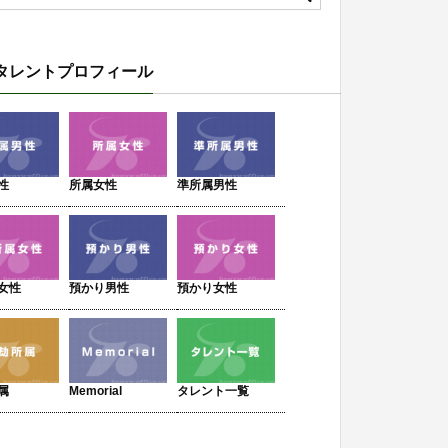
タレントプロフィール
性
所属女性
準所属男性
女性
預かり男性
預かり女性
属
Memorial
タレント一覧