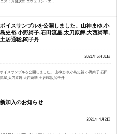
ス：斉藤次郎 エヴェリン（エ...
ボイスサンプルを公開しました。山神まゆ,小
島史裕,小野綺子,石田流星,太刀原舞,大西綺華,
土居通聡,閻子丹
2021年5月31日
ボイスサンプルを公開しました。 山神まゆ,小島史裕,小野綺子,石田
流星,太刀原舞,大西綺華,土居通聡,閻子丹
新加入のお知らせ
2021年4月2日