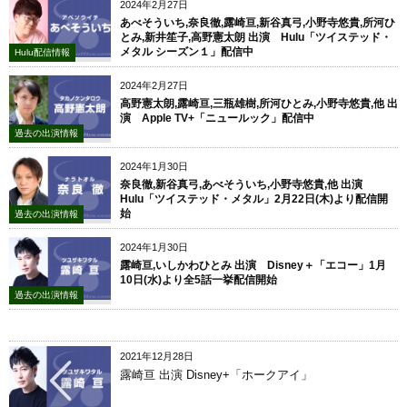
2024年2月27日
あべそういち,奈良徹,露崎亘,新谷真弓,小野寺悠貴,所河ひ
とみ,新井笙子,高野憲太朗 出演 Hulu「ツイステッド・
メタル シーズン１」配信中
Hulu配信情報
2024年2月27日
高野憲太朗,露崎亘,三瓶雄樹,所河ひとみ,小野寺悠貴,他 出
演 Apple TV+「ニュールック」配信中
過去の出演情報
2024年1月30日
奈良徹,新谷真弓,あべそういち,小野寺悠貴,他 出演
Hulu「ツイステッド・メタル」2月22日(木)より配信開
始
過去の出演情報
2024年1月30日
露崎亘,いしかわひとみ 出演 Disney＋「エコー」1月
10日(水)より全5話一挙配信開始
過去の出演情報
2021年12月28日
露崎亘 出演 Disney+「ホークアイ」