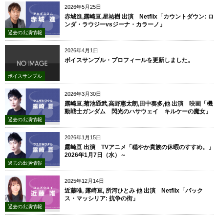
2026年5月25日
赤城進,露崎亘,星祐樹 出演 Netflix「カウントダウン: ロ
ンダ・ラウジーvsジーナ・カラーノ」
過去の出演情報
2026年4月1日
ボイスサンプル・プロフィールを更新しました。
ボイスサンプル
2026年3月30日
露崎亘,菊池通武,高野憲太朗,田中奏多,他 出演 映画「機
動戦士ガンダム 閃光のハサウェイ キルケーの魔女」
過去の出演情報
2026年1月15日
露崎亘 出演 TVアニメ「穏やか貴族の休暇のすすめ。」
2026年1月7日（水）～
過去の出演情報
2025年12月14日
近藤唯, 露崎亘, 所河ひとみ 他 出演 Netflix「パック
ス・マッシリア: 抗争の街」
過去の出演情報