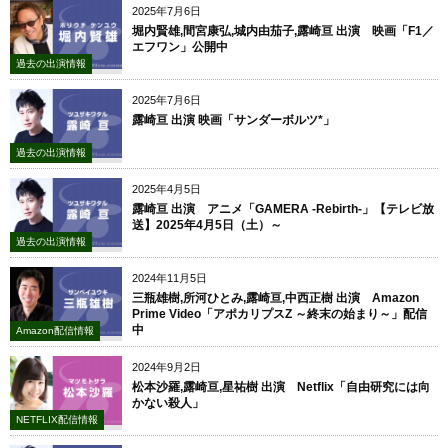
2025年7月6日
堀内賢雄,間宮康弘,城内由茄子,露崎亘 出演 映画「F1／
エフワン」公開中
過去の出演情報
2025年7月6日
露崎亘 出演 映画「サンダーボルツ*」
過去の出演情報
2025年4月5日
露崎亘 出演 アニメ「GAMERA -Rebirth-」【テレビ放
送】2025年4月5日（土）～
過去の出演情報
2024年11月5日
三瓶雄樹,所河ひとみ,露崎亘,中西正樹 出演 Amazon
Prime Video「アポカリプスZ ～終末の始まり～」配信
中
Amazon配信情報
2024年9月2日
松本沙羅,露崎亘,星祐樹 出演 Netflix「自由研究には向
かない殺人」
NETFLIX配信情報