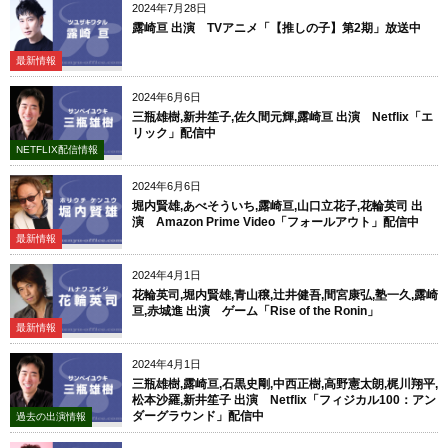
2024年7月28日
露崎亘 出演 TVアニメ「【推しの子】第2期」放送中
最新情報
2024年6月6日
三瓶雄樹,新井笙子,佐久間元輝,露崎亘 出演 Netflix「エ
リック」配信中
NETFLIX配信情報
2024年6月6日
堀内賢雄,あべそういち,露崎亘,山口立花子,花輪英司 出
演 Amazon Prime Video「フォールアウト」配信中
最新情報
2024年4月1日
花輪英司,堀内賢雄,青山穣,辻井健吾,間宮康弘,塾一久,露崎
亘,赤城進 出演 ゲーム「Rise of the Ronin」
最新情報
2024年4月1日
三瓶雄樹,露崎亘,石黒史剛,中西正樹,高野憲太朗,梶川翔平,
松本沙羅,新井笙子 出演 Netflix「フィジカル100：アン
ダーグラウンド」配信中
過去の出演情報