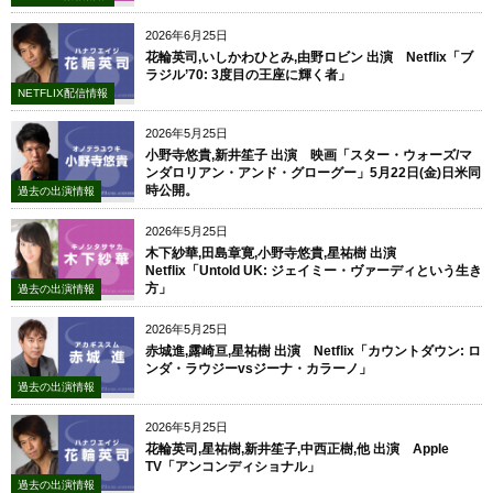
2026年6月25日
花輪英司,いしかわひとみ,由野ロビン 出演 Netflix「ブ
ラジル’70: 3度目の王座に輝く者」
NETFLIX配信情報
2026年5月25日
小野寺悠貴,新井笙子 出演 映画「スター・ウォーズ/マ
ンダロリアン・アンド・グローグー」5月22日(金)日米同
時公開。
過去の出演情報
2026年5月25日
木下紗華,田島章寛,小野寺悠貴,星祐樹 出演
Netflix「Untold UK: ジェイミー・ヴァーディという生き
方」
過去の出演情報
2026年5月25日
赤城進,露崎亘,星祐樹 出演 Netflix「カウントダウン: ロ
ンダ・ラウジーvsジーナ・カラーノ」
過去の出演情報
2026年5月25日
花輪英司,星祐樹,新井笙子,中西正樹,他 出演 Apple
TV「アンコンディショナル」
過去の出演情報