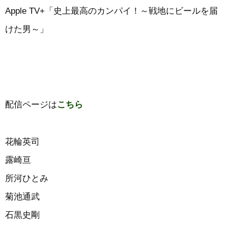
Apple TV+「史上最高のカンパイ！～戦地にビールを届
けた男～」
配信ページは
こちら
花輪英司
露崎亘
所河ひとみ
菊池通武
石黒史剛