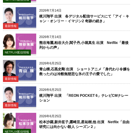
2026年7月14日
梶川翔平 出演 各デジタル配信サービスにて「アイ・キ
ャン・オンリー・イマジン2 奇跡の続き」
最新情報
2026年7月14日
熊谷海麗,粕谷大介,閻子丹,小堀真生 出演 Netflix「最後
列からの声」
NETFLIX配信情報
2026年6月25日
青山穣,石黒史剛 出演 ショートアニメ「身代わり令嬢を
救ったのは冷酷無慈悲な氷の王子の愛でした」
最新情報
2026年6月25日
梶川翔平 出演 「REON POCKET 6」テレビCMナレー
ション
最新情報
2026年6月25日
松本沙羅,新井笙子,露崎亘,星祐樹,他 出演 Netflix「自由
研究には向かない殺人 シーズン２」
NETFLIX配信情報