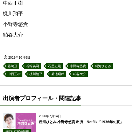
中西正樹
梶川翔平
小野寺悠貴
粕谷大介
2022年10月8日
露崎亘
花輪英司
石黒史剛
小野寺悠貴
所河ひとみ
中西正樹
梶川翔平
菊池通武
粕谷大介
出演者プロフィール・関連記事
2026年7月14日
所河ひとみ,小野寺悠貴 出演 Netflix「1936年の夏」
NETFLIX配信情報