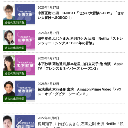
2026年4月27日
中西正樹 出演 U-NEXT「せかい大冒険へGO!!」「せか
い大冒険へGO!!GO!!」
過去の出演情報
2026年4月27日
田中奏多,ふじたまみ,所河ひとみ 出演 Netflix「ストレ
ンジャー・シングス: 1985年の冒険」
過去の出演情報
2026年4月27日
木下紗華,菊池通武,坂本悠里,山口立花子,他 出演 Apple
TV「フレンズ＆ネイバーズ シーズン2」
過去の出演情報
2026年4月12日
菊池通武,京花優希 出演 Amazon Prime Video「ハウ
ス・オブ・ダビデ シーズン２」
過去の出演情報
2022年10月8日
梶川翔平,くわばらあきら,石黒史剛 出演 Netflix「私