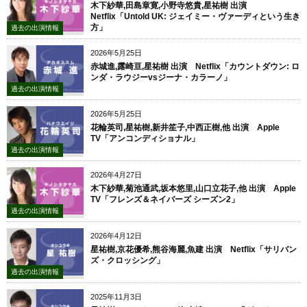
木下紗華,田島章寛,小野寺悠貴,星祐樹 出演
Netflix「Untold UK: ジェイミー・ヴァーディという生き
方」
過去の出演情報
2026年5月25日
赤城進,露崎亘,星祐樹 出演 Netflix「カウントダウン: ロ
ンダ・ラウジーvsジーナ・カラーノ」
過去の出演情報
2026年5月25日
花輪英司,星祐樹,新井笙子,中西正樹,他 出演 Apple
TV「アンコンディショナル」
過去の出演情報
2026年4月27日
木下紗華,菊池通武,坂本悠里,山口立花子,他 出演 Apple
TV「フレンズ＆ネイバーズ シーズン2」
過去の出演情報
2026年4月12日
星祐樹,京花優希,熊谷海麗,魚建 出演 Netflix「サリバン
ズ・クロッシング 」
過去の出演情報
2025年11月3日