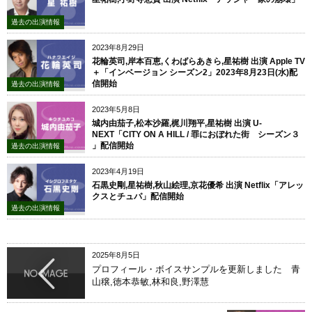
過去の出演情報
2023年8月29日
花輪英司,岸本百恵,くわばらあきら,星祐樹 出演 Apple TV
＋「インベージョン シーズン2」2023年8月23日(水)配
信開始
過去の出演情報
2023年5月8日
城内由茄子,松本沙羅,梶川翔平,星祐樹 出演 U-
NEXT「CITY ON A HILL / 罪におぼれた街 シーズン３
」配信開始
過去の出演情報
2023年4月19日
石黒史剛,星祐樹,秋山絵理,京花優希 出演 Netflix「アレッ
クスとチュパ」配信開始
過去の出演情報
2025年8月5日
プロフィール・ボイスサンプルを更新しました 青
山穣,徳本恭敏,林和良,野澤慧