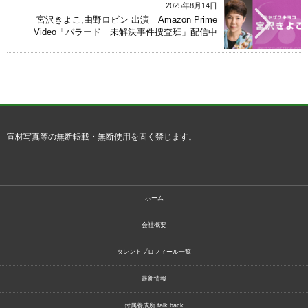
2025年8月14日
宮沢きよこ,由野ロビン 出演 Amazon Prime
Video「バラード 未解決事件捜査班」配信中
宣材写真等の無断転載・無断使用を固く禁じます。
ホーム
会社概要
タレントプロフィール一覧
最新情報
付属養成所 talk back