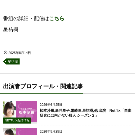
番組の詳細・配信は
こちら
星祐樹
2025年8月14日
星祐樹
出演者プロフィール・関連記事
2026年6月25日
松本沙羅,新井笙子,露崎亘,星祐樹,他 出演 Netflix「自由
研究には向かない殺人 シーズン２」
NETFLIX配信情報
2026年5月25日