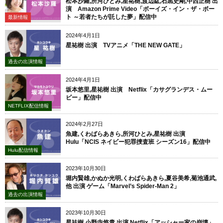
松本沙羅,所河ひとみ,星祐樹,渡辺紘,石黒史剛,中西正樹 出
演 Amazon Prime Video「ボーイズ・イン・ザ・ボー
ト ～若者たちが託した夢」配信中
最新情報
2024年4月1日
星祐樹 出演 TVアニメ「THE NEW GATE」
過去の出演情報
2024年4月1日
坂本悠里,星祐樹 出演 Netflix「カサグランデス・ムー
ビー」配信中
NETFLIX配信情報
2024年2月27日
魚建,くわばらあきら,所河ひとみ,星祐樹 出演
Hulu「NCIS ネイビー犯罪捜査班 シーズン16」配信中
Hulu配信情報
2023年10月30日
堀内賢雄,かぬか光明,くわばらあきら,夏谷美希,菊池通武,
他 出演 ゲーム「Marvel’s Spider-Man 2」
過去の出演情報
2023年10月30日
星祐樹,小野寺悠貴 出演 Netflix「アッシャー家の崩壊」