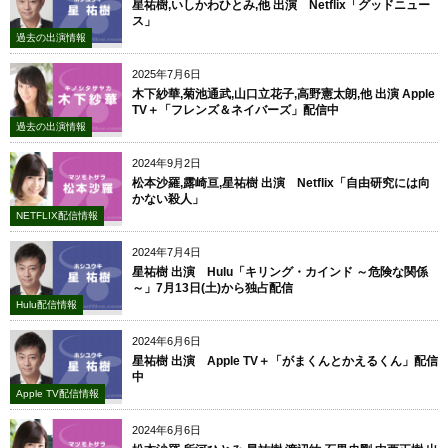
星祐樹,いしかわひとみ,他 出演 Netflix「グッドニュー
ス」
過去の出演情報
2025年7月6日
木下紗華,菊池通武,山口立花子,高野憲太朗,他 出演 Apple
TV＋「フレンズ＆ネイバーズ」配信中
過去の出演情報
2024年9月2日
松本沙羅,露崎亘,星祐樹 出演 Netflix「自由研究には向
かない殺人」
NETFLIX配信情報
2024年7月4日
星祐樹 出演 Hulu「キリング・カインド ～危険な関係
～」7月13日(土)から独占配信
Hulu配信情報
2024年6月6日
星祐樹 出演 Apple TV＋「がまくんとかえるくん」配信
中
Apple TV配信情報
2024年6月6日