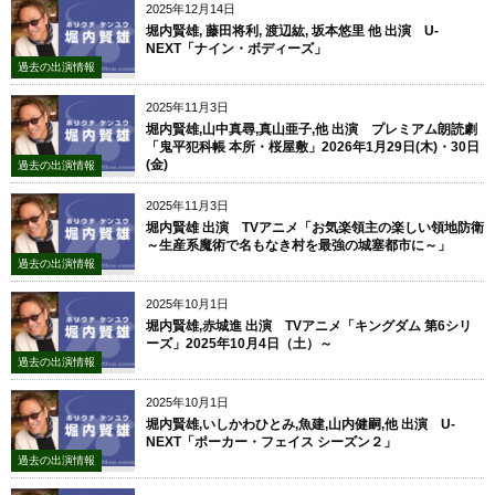
2025年12月14日
堀内賢雄, 藤田将利, 渡辺紘, 坂本悠里 他 出演 U-
NEXT「ナイン・ボディーズ」
過去の出演情報
2025年11月3日
堀内賢雄,山中真尋,真山亜子,他 出演 プレミアム朗読劇
「鬼平犯科帳 本所・桜屋敷」2026年1月29日(木)・30日
(金)
過去の出演情報
2025年11月3日
堀内賢雄 出演 TVアニメ「お気楽領主の楽しい領地防衛
～生産系魔術で名もなき村を最強の城塞都市に～」
過去の出演情報
2025年10月1日
堀内賢雄,赤城進 出演 TVアニメ「キングダム 第6シリ
ーズ」2025年10月4日（土）～
過去の出演情報
2025年10月1日
堀内賢雄,いしかわひとみ,魚建,山内健嗣,他 出演 U-
NEXT「ポーカー・フェイス シーズン２」
過去の出演情報