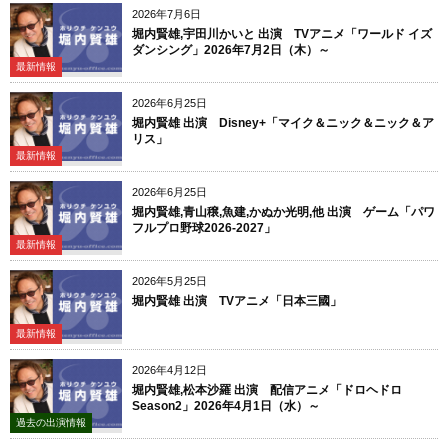
2026年7月6日
堀内賢雄,宇田川かいと 出演 TVアニメ「ワールド イズ
ダンシング」2026年7月2日（木）～
最新情報
2026年6月25日
堀内賢雄 出演 Disney+「マイク＆ニック＆ニック＆ア
リス」
最新情報
2026年6月25日
堀内賢雄,青山穣,魚建,かぬか光明,他 出演 ゲーム「パワ
フルプロ野球2026-2027」
最新情報
2026年5月25日
堀内賢雄 出演 TVアニメ「日本三國」
最新情報
2026年4月12日
堀内賢雄,松本沙羅 出演 配信アニメ「ドロヘドロ
Season2」2026年4月1日（水）～
過去の出演情報