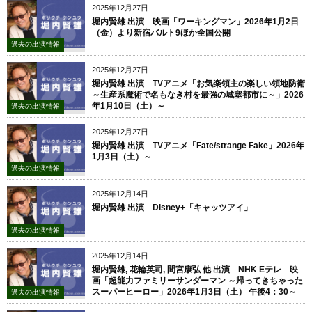
2025年12月27日
堀内賢雄 出演 映画「ワーキングマン」2026年1月2日
（金）より新宿バルト9ほか全国公開
過去の出演情報
2025年12月27日
堀内賢雄 出演 TVアニメ「お気楽領主の楽しい領地防衛
～生産系魔術で名もなき村を最強の城塞都市に～」2026
年1月10日（土）～
過去の出演情報
2025年12月27日
堀内賢雄 出演 TVアニメ「Fate/strange Fake」2026年
1月3日（土）～
過去の出演情報
2025年12月14日
堀内賢雄 出演 Disney+「キャッツアイ」
過去の出演情報
2025年12月14日
堀内賢雄, 花輪英司, 間宮康弘 他 出演 NHK Eテレ 映
画「超能力ファミリーサンダーマン ～帰ってきちゃった
スーパーヒーロー」2026年1月3日（土） 午後4：30～
過去の出演情報