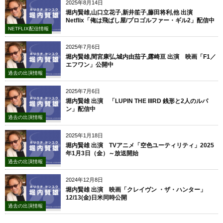
2025年8月14日
堀内賢雄,山口立花子,新井笙子,藤田将利,他 出演
Netflix「俺は飛ばし屋/プロゴルファー・ギル2」配信中
NETFLIX配信情報
2025年7月6日
堀内賢雄,間宮康弘,城内由茄子,露崎亘 出演 映画「F1／
エフワン」公開中
過去の出演情報
2025年7月6日
堀内賢雄 出演 「LUPIN THE IIIRD 銭形と2人のルパ
ン」配信中
過去の出演情報
2025年1月18日
堀内賢雄 出演 TVアニメ「空色ユーティリティ」2025
年1月3日（金）～放送開始
過去の出演情報
2024年12月8日
堀内賢雄 出演 映画「クレイヴン ・ザ・ハンター」
12/13(金)日米同時公開
過去の出演情報