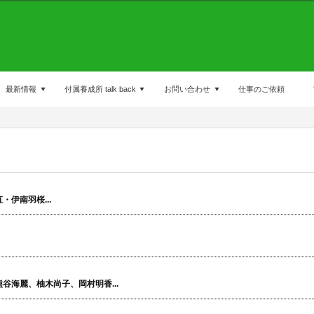
最新情報
付属養成所 talk back
お問い合わせ
仕事のご依頼
伊南羽桜...
海麗、柚木尚子、岡村明香...