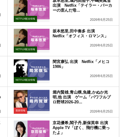
坂本悠里,城内由茄子,中嶋美風雪
出演 Netflix「テイラー・パーカ
ーの歪んだ母...
日
NETFLIX配信情報
2026年6月25日
坂本悠里,田中奏多 出演
Netflix「オフィス・ロマンス」
日
2026年6月25日
NETFLIX配信情報
間宮康弘 出演 Netflix「メヒコ
1986」
日
2026年6月25日
NETFLIX配信情報
堀内賢雄,青山穣,魚建,かぬか光
の
明,他 出演 ゲーム「パワフルプ
ロ野球2026-20...
最新情報
日
2026年6月25日
真
京花優希,閻子丹,新保英幸 出演
Apple TV「ぼく、飛行機に乗っ
たよ」