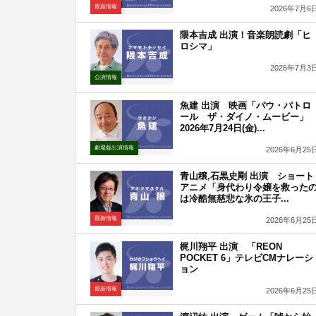
最新情報
2026年7月6
隈本吉成 出演！音楽朗読劇「ヒ
ロシマ」
2026年7月3
公演情報
魚建 出演 映画「パウ・パトロ
ール ザ・ダイノ・ムービー」
2026年7月24日(金)...
劇場版出演情報
2026年6月25
青山穣,石黒史剛 出演 ショート
アニメ「身代わり令嬢を救った
は冷酷無慈悲な氷の王子...
最新情報
2026年6月25
梶川翔平 出演 「REON
POCKET 6」テレビCMナレーシ
ョン
最新情報
2026年6月25