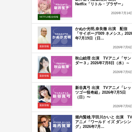
Netflix「リトル・ブラザー」
2026年7月14
NETFLIX配信情報
かぬか光明,奈良徹 出演 配信
「サイボーグ009 ネメシス」202
年7月19日（日...
最新情報
2026年7月6
秋山絵理 出演 TVアニメ「サン
ダー３」2026年7月8日（水）～
2026年7月6
最新情報
新谷真弓 出演 TVアニメ「レッ
ツゴー怪奇組」2026年7月5日
（日）〜
最新情報
2026年7月6
堀内賢雄,宇田川かいと 出演 T
アニメ「ワールド イズ ダンシン
グ」2026年7月...