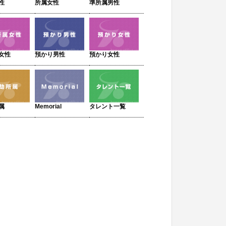
性
所属女性
準所属男性
女性
預かり男性
預かり女性
属
Memorial
タレント一覧