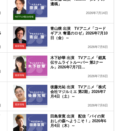
遺稿」
日
2026年7月14日
NETFLIX配信情報
青山穣 出演 TVアニメ「コード
6
ギアス 奪還のロゼ」2026年7月10
日（金）～
最新情報
日
2026年7月6日
木下紗華 出演 TVアニメ「鎧真
伝サムライトルーパー 第2クー
ル」2026年7月7日...
日
最新情報
2026年7月6日
後藤光祐 出演 TVアニメ「株式
会社マジルミエ 第2期」2026年7
月4日（土）～
最新情報
日
2026年7月6日
V
田島章寛 出演 配信「パイの実
おしの森へようこそ！」2026年6
月4日（木）～