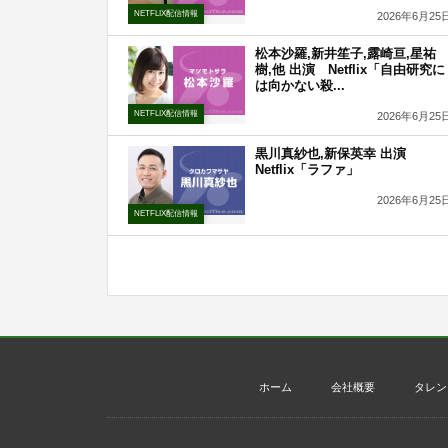
NETFLIX配信情報
2026年6月25
松本沙羅,新井笙子,露崎亘,星祐
樹,他 出演 Netflix「自由研究に
は向かない殺...
NETFLIX配信情報
2026年6月25
黒川真紗也,新保英幸 出演
Netflix「ラファ」
2026年6月25
NETFLIX配信情報
ホーム
会社概要
タレン