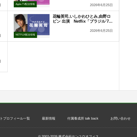
Apple TV配信情報
日
2026年6月25日
花輪英司,いしかわひとみ,由野ロ
ビン 出演 Netflix「ブラジル’7...
2026年6月25日
NETFLIX配信情報
日
日
トプロフィール一覧
最新情報
付属養成所 talk back
お問い合わせ
© 2002-2026
株式会社ケンユウオフィス