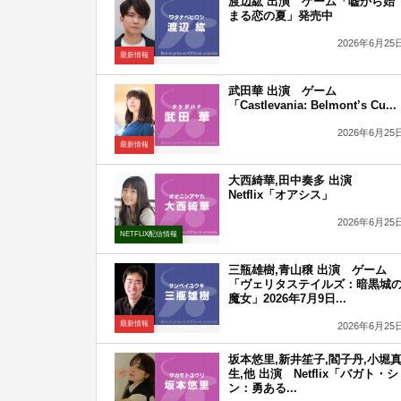
渡辺紘 出演 ゲーム「嘘から始
まる恋の夏」発売中
2026年6月25
最新情報
武田華 出演 ゲーム
「Castlevania: Belmont’s Cu...
2026年6月25
最新情報
大西綺華,田中奏多 出演
Netflix「オアシス」
2026年6月25
NETFLIX配信情報
三瓶雄樹,青山穣 出演 ゲーム
「ヴェリタステイルズ：暗黒城
魔女」2026年7月9日...
最新情報
2026年6月25
坂本悠里,新井笙子,閻子丹,小堀
生,他 出演 Netflix「バガト・シ
ン：勇ある...