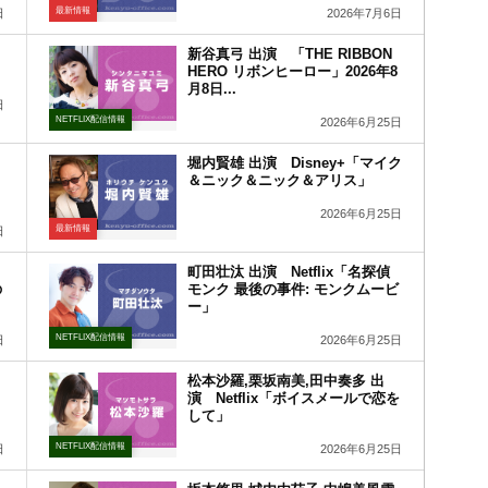
最新情報
日
2026年7月6日
新谷真弓 出演 「THE RIBBON
HERO リボンヒーロー」2026年8
月8日...
日
NETFLIX配信情報
2026年6月25日
堀内賢雄 出演 Disney+「マイク
＆ニック＆ニック＆アリス」
2026年6月25日
最新情報
日
町田壮汰 出演 Netflix「名探偵
の
モンク 最後の事件: モンクムービ
ー」
NETFLIX配信情報
日
2026年6月25日
松本沙羅,栗坂南美,田中奏多 出
演 Netflix「ボイスメールで恋を
して」
NETFLIX配信情報
日
2026年6月25日