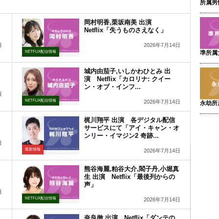
所属男
岡村明香,栗坂南美 出演
Netflix「失うものさえなく」
日
2026年7月14日
NETFLIX配信情報
準所属
城内由茄子,いしかわひとみ 出
演 Netflix「カロリナ: クイー
ン・オブ・インフ...
日
NETFLIX配信情報
2026年7月14日
永劫所
梶川翔平 出演 各デジタル配信
サービスにて「アイ・キャン・オ
ンリー・イマジン2 奇跡...
日
最新情報
2026年7月14日
熊谷海麗,粕谷大介,閻子丹,小堀真
生 出演 Netflix「最後列からの
声」
日
NETFLIX配信情報
2026年7月14日
奈良徹 出演 Netflix「ダンテの