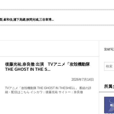
峯和佳,瀬下高継,狭間光城,三谷章博...
宣材写
後藤光祐,奈良徹 出演 TVアニメ「攻殻機動隊
THE GHOST IN THE S...
2026年7月14日
所属
TVアニメ「攻殻機動隊 THE GHOST IN THESHELL」 番組の詳
細・配信はこちら イシカワ：後藤光祐 サイトー：奈良徹